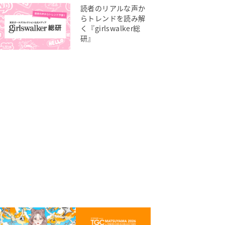
読者のリアルな声か
らトレンドを読み解
く『girlswalker総
研』