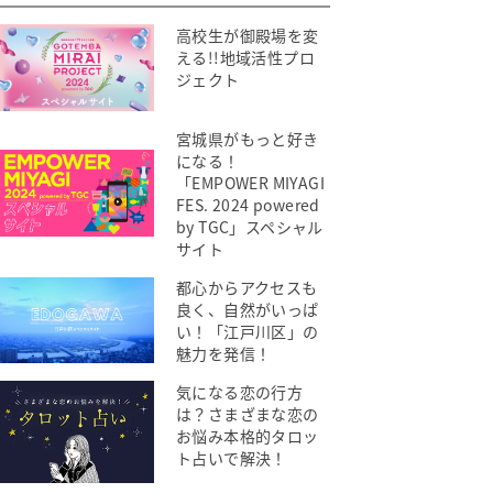
高校生が御殿場を変
える!!地域活性プロ
ジェクト
宮城県がもっと好き
になる！
「EMPOWER MIYAGI
FES. 2024 powered
by TGC」スペシャル
サイト
都心からアクセスも
良く、自然がいっぱ
い！「江戸川区」の
魅力を発信！
気になる恋の行方
は？さまざまな恋の
お悩み本格的タロッ
ト占いで解決！