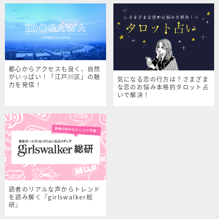
都心からアクセスも良く、自然
がいっぱい！「江戸川区」の魅
気になる恋の行方は？さまざま
力を発信！
な恋のお悩み本格的タロット占
いで解決！
読者のリアルな声からトレンド
を読み解く『girlswalker総
研』