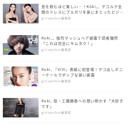
息を飲むほど美しい…！Kōki,、デコルテ全
開のドレスにブルガリを身にまとったビジュ
アル解禁
girlswalker編集部
Koki,、強烈マッシュヘア披露で読者騒然
「これは完全にキムタク！」
girlswalker編集部
Koki, 『ViVi』表紙に初登場！デコ出しポニ
ーテールでポップな装い披露
girlswalker編集部
Koki, 母・工藤静香への想い明かす「大好き
です」
girlswalker編集部