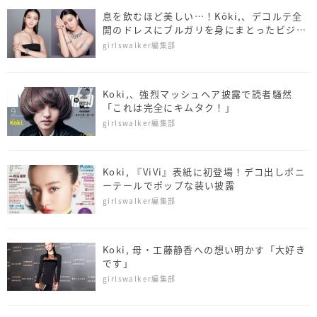
息を飲むほど美しい…！Kōki,、デコルテ全
開のドレスにブルガリを身にまとったビジュ
アル解禁
girlswalker編集部
Koki,、強烈マッシュヘア披露で読者騒然
「これは完全にキムタク！」
girlswalker編集部
Koki, 『ViVi』表紙に初登場！デコ出しポニ
ーテールでポップな装い披露
girlswalker編集部
Koki, 母・工藤静香への想い明かす「大好き
です」
girlswalker編集部