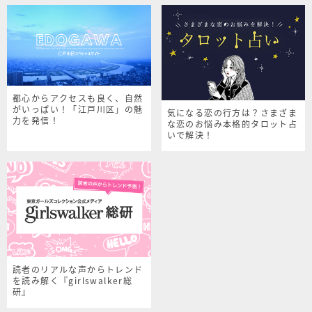
都心からアクセスも良く、自然
がいっぱい！「江戸川区」の魅
気になる恋の行方は？さまざま
力を発信！
な恋のお悩み本格的タロット占
いで解決！
読者のリアルな声からトレンド
を読み解く『girlswalker総
研』