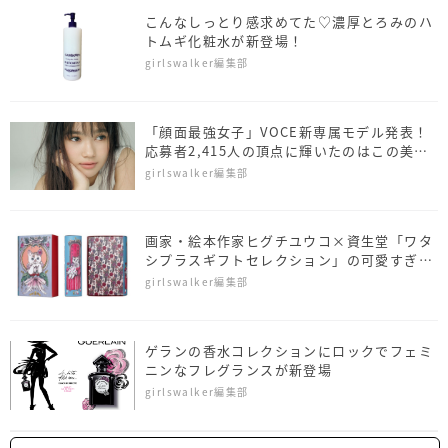
こんなしっとり感求めてた♡濃厚とろみのハ
トムギ化粧水が新登場！
girlswalker編集部
「顔面最強女子」VOCE新専属モデル発表！
応募者2,415人の頂点に輝いたのはこの美
女!!
girlswalker編集部
画家・絵本作家ヒグチユウコ×資生堂「ワタ
シプラスギフトセレクション」の可愛すぎる
クリスマスBOX♡
girlswalker編集部
ゲランの香水コレクションにロックでフェミ
ニンなフレグランスが新登場
girlswalker編集部