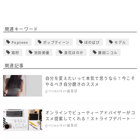
関連キーワード
Popteen
ポップティーン
ほのばび
モデル
取材
池田美優
浪花ほのか
藤田ニコル
関連記事
自分を変えたいって本気で思うなら！今こそ
やるべき自分磨きのススメ
girlswalker編集部
オンラインでビューティーアドバイザーがコ
スメ提案してくれる！ストライプデパートメ
ントに注目♡
girlswalker編集部