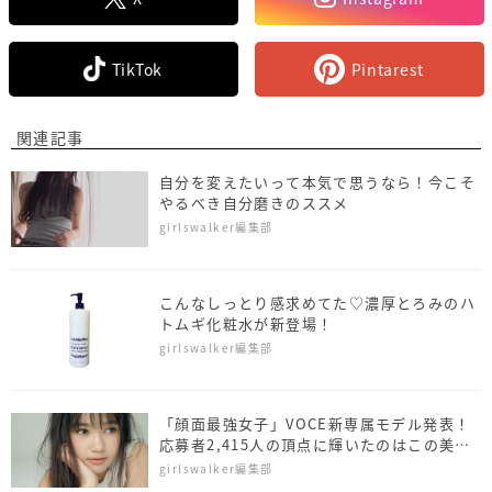
TikTok
Pintarest
関連記事
自分を変えたいって本気で思うなら！今こそ
やるべき自分磨きのススメ
girlswalker編集部
こんなしっとり感求めてた♡濃厚とろみのハ
トムギ化粧水が新登場！
girlswalker編集部
「顔面最強女子」VOCE新専属モデル発表！
応募者2,415人の頂点に輝いたのはこの美
女!!
girlswalker編集部