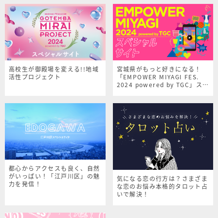
高校生が御殿場を変える!!地域
宮城県がもっと好きになる！
活性プロジェクト
「EMPOWER MIYAGI FES.
2024 powered by TGC」スペ
シャルサイト
都心からアクセスも良く、自然
がいっぱい！「江戸川区」の魅
気になる恋の行方は？さまざま
力を発信！
な恋のお悩み本格的タロット占
いで解決！