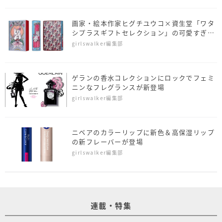
画家・絵本作家ヒグチユウコ×資生堂「ワタ
シプラスギフトセレクション」の可愛すぎる
クリスマスBOX♡
girlswalker編集部
ゲランの香水コレクションにロックでフェミ
ニンなフレグランスが新登場
girlswalker編集部
ニベアのカラーリップに新色＆高保湿リップ
の新フレーバーが登場
girlswalker編集部
連載・特集