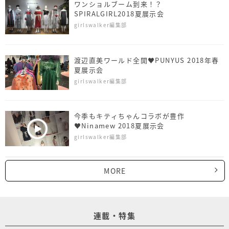
ワンショルブーム到来！？
SPIRALGIRL2018夏展示会
girlswalker編集部
渡辺直美ワールド全開♥PUNYUS 2018年春
夏展示会
girlswalker編集部
今季もキティちゃんコラボが豊作
♥Ninamew 2018夏展示会
girlswalker編集部
MORE
連載・特集