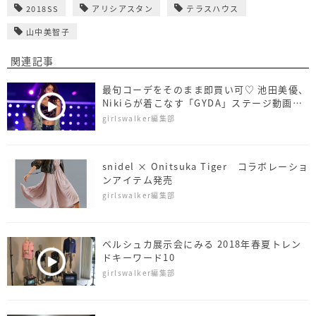
2018SS
アリシアスタン
テラスハウス
山中美智子
関連記事
最旬コーデをそのまま即買い可♡ 池田美優、
Nikiらが着こなす「GYDA」ステージ動画を
公開〈TGC2018 A/W〉
girlswalker編集部
snidel × Onitsuka Tiger コラボレーショ
ンアイテム発売
girlswalker編集部
ベルシュカ展示会にみる 2018年春夏トレン
ドキーワード10
girlswalker編集部