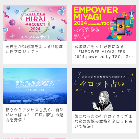
高校生が御殿場を変える!!地域
宮城県がもっと好きになる！
活性プロジェクト
「EMPOWER MIYAGI FES.
2024 powered by TGC」スペ
シャルサイト
都心からアクセスも良く、自然
がいっぱい！「江戸川区」の魅
気になる恋の行方は？さまざま
力を発信！
な恋のお悩み本格的タロット占
いで解決！