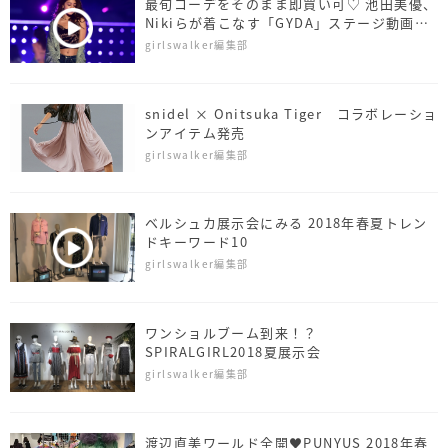
最旬コーデをそのまま即買い可♡ 池田美優、
Nikiらが着こなす「GYDA」ステージ動画を
公開〈TGC2018 A/W〉
girlswalker編集部
snidel × Onitsuka Tiger コラボレーショ
ンアイテム発売
girlswalker編集部
ベルシュカ展示会にみる 2018年春夏トレン
ドキーワード10
girlswalker編集部
ワンショルブーム到来！？
SPIRALGIRL2018夏展示会
girlswalker編集部
渡辺直美ワールド全開♥PUNYUS 2018年春