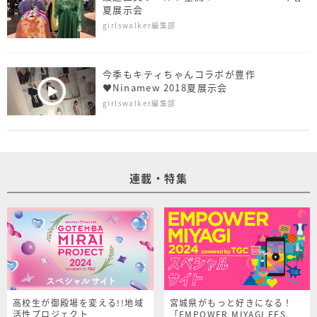
夏展示会
girlswalker編集部
今季もキティちゃんコラボが豊作
♥Ninamew 2018夏展示会
girlswalker編集部
連載・特集
高校生が御殿場を変える!!地域
宮城県がもっと好きになる！
活性プロジェクト
「EMPOWER MIYAGI FES.