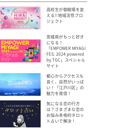
高校生が御殿場を変
える!!地域活性プロ
ジェクト
宮城県がもっと好き
になる！
「EMPOWER MIYAGI
FES. 2024 powered
by TGC」スペシャル
サイト
都心からアクセスも
良く、自然がいっぱ
い！「江戸川区」の
魅力を発信！
気になる恋の行方
は？さまざまな恋の
お悩み本格的タロッ
ト占いで解決！