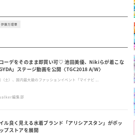
伊藤万理華
コーデをそのまま即買い可♡ 池田美優、Nikiらが着こな
GYDA」ステージ動画を公開〈TGC2018 A/W〉
日（土）、国内最大級のファッションイベント「マイナビ ...
swalker編集部
イル良く見える水着ブランド「アリシアスタン」がポッ
ップストアを展開