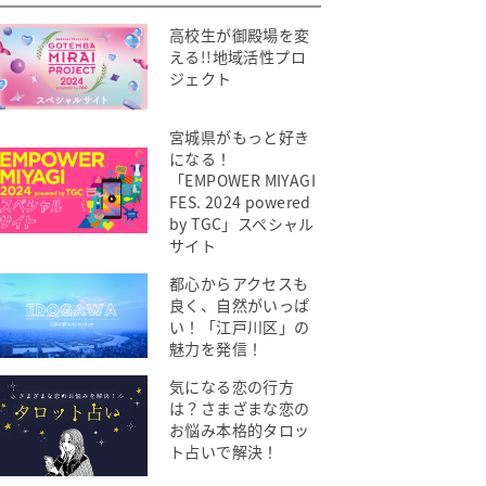
高校生が御殿場を変
える!!地域活性プロ
ジェクト
宮城県がもっと好き
になる！
「EMPOWER MIYAGI
FES. 2024 powered
by TGC」スペシャル
サイト
都心からアクセスも
良く、自然がいっぱ
い！「江戸川区」の
魅力を発信！
気になる恋の行方
は？さまざまな恋の
お悩み本格的タロッ
ト占いで解決！