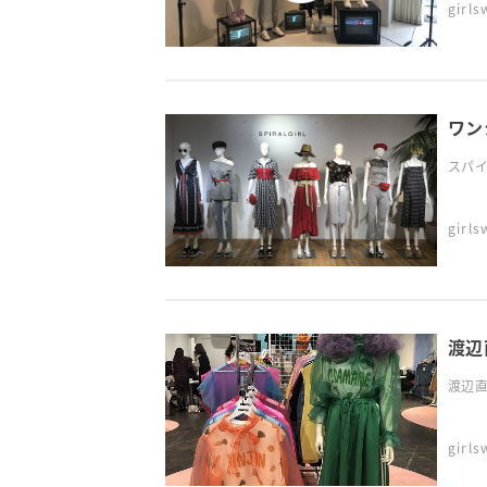
girl
ワン
スパイ
girl
渡辺
渡辺直
girl