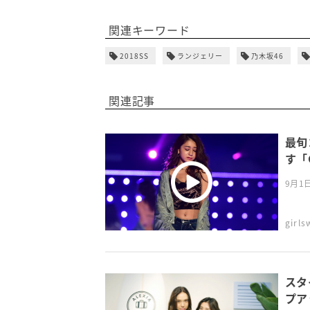
関連キーワード
2018SS
ランジェリー
乃木坂46
関連記事
最旬
す「
9月1
girl
スタ
プア