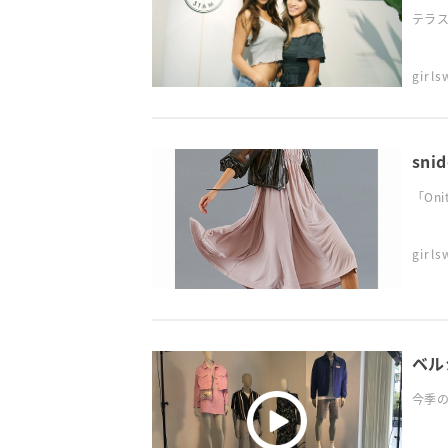
テラス
girl
sni
「Oni
girl
ベル
今季の