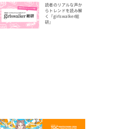
読者のリアルな声か
らトレンドを読み解
く『girlswalker総
研』