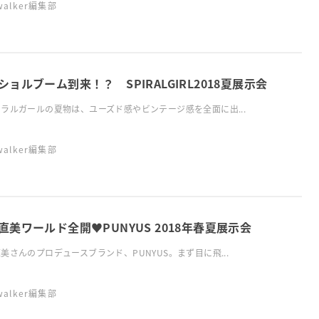
swalker編集部
ショルブーム到来！？ SPIRALGIRL2018夏展示会
ラルガールの夏物は、ユーズド感やビンテージ感を全面に出...
swalker編集部
直美ワールド全開♥PUNYUS 2018年春夏展示会
美さんのプロデュースブランド、PUNYUS。まず目に飛...
swalker編集部