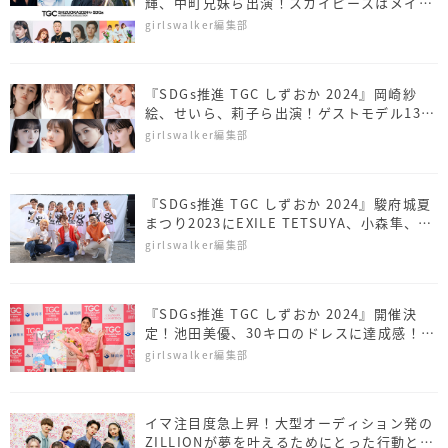
輝、中町兄妹ら出演！スカイピースはメイン
アーティストに
girlswalker編集部
『SDGs推進 TGC しずおか 2024』岡崎紗
絵、せいら、莉子ら出演！ゲストモデル13名
を一挙発表
girlswalker編集部
『SDGs推進 TGC しずおか 2024』駿府城夏
まつり2023にEXILE TETSUYA、小森隼、関
口メンディー が登場！
girlswalker編集部
『SDGs推進 TGC しずおか 2024』開催決
定！池田美優、30キロのドレスに達成感！？
「覚悟しておきます（笑）」
girlswalker編集部
イマ注目度急上昇！大型オーディション発の
ZILLIONが夢を叶えるためにとった行動と