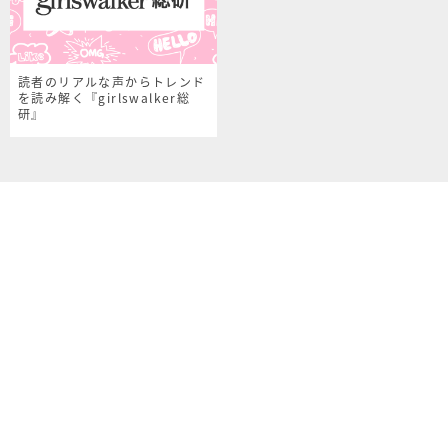
読者のリアルな声からトレンド
を読み解く『girlswalker総
研』