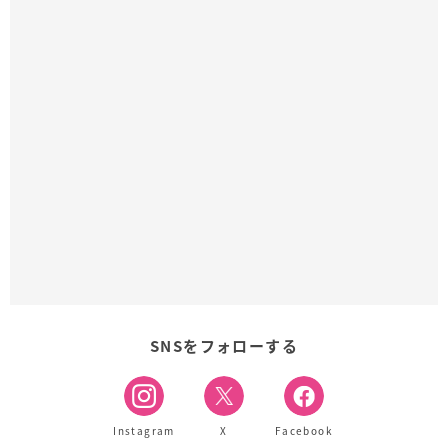
SNSをフォローする
Instagram
X
Facebook