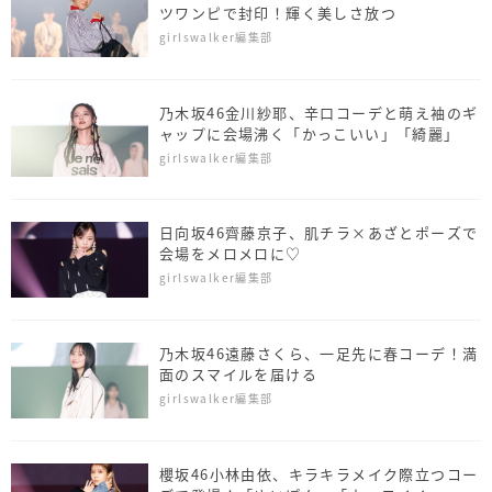
ツワンピで封印！輝く美しさ放つ
girlswalker編集部
乃木坂46金川紗耶、辛口コーデと萌え袖のギ
ャップに会場沸く「かっこいい」「綺麗」
girlswalker編集部
日向坂46齊藤京子、肌チラ×あざとポーズで
会場をメロメロに♡
girlswalker編集部
乃木坂46遠藤さくら、一足先に春コーデ！満
面のスマイルを届ける
girlswalker編集部
櫻坂46小林由依、キラキラメイク際立つコー