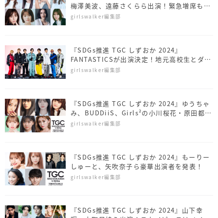
梅澤美波、遠藤さくらら出演！緊急増席も決
定
girlswalker編集部
『SDGs推進 TGC しずおか 2024』
FANTASTICSが出演決定！地元高校生とダン
スコラボも発表
girlswalker編集部
『SDGs推進 TGC しずおか 2024』ゆうちゃ
み、BUDDiiS、Girls²の小川桜花・原田都愛
ら出演決定！
girlswalker編集部
『SDGs推進 TGC しずおか 2024』もーりー
しゅーと、矢吹奈子ら豪華出演者を発表！
girlswalker編集部
『SDGs推進 TGC しずおか 2024』山下幸