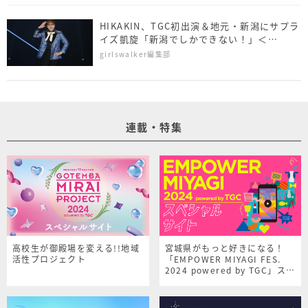
HIKAKIN、TGC初出演＆地元・新潟にサプラ
イズ凱旋「新潟でしかできない！」＜
NAMICS presents TGC 新潟 2026＞
girlswalker編集部
連載・特集
高校生が御殿場を変える!!地域
宮城県がもっと好きになる！
活性プロジェクト
「EMPOWER MIYAGI FES.
2024 powered by TGC」スペ
シャルサイト