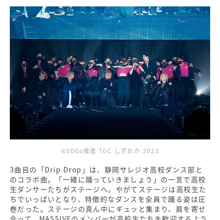
©SDGs推進 TGC しずおか 2023
3曲目の「Drip Drop」は、静岡サレジオ高校ダンス部と
のコラボ曲。「一緒に踊っていきましょう」の一言で高校
生ダンサーたちがステージへ。やがてステージは高校生た
ちでいっぱいとなり、特徴的なダンスを全員で踊る姿は圧
巻だった。ステージの真ん中にギュッと集まり、肩を寄せ
合って、MA55IVEのメンバーが高校生たちを歓迎するよう