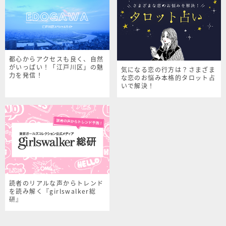
都心からアクセスも良く、自然
がいっぱい！「江戸川区」の魅
気になる恋の行方は？さまざま
力を発信！
な恋のお悩み本格的タロット占
いで解決！
読者のリアルな声からトレンド
を読み解く『girlswalker総
研』