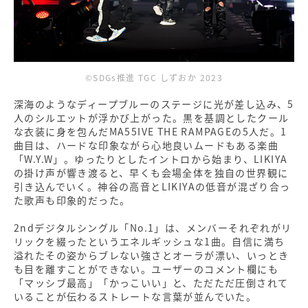
©SDGs推進 TGC しずおか 2023
深海のようなディープブルーのステージに光が差し込み、5
人のシルエットが浮かび上がった。黒を基調としたクール
な衣装に身を包んだMA55IVE THE RAMPAGEの5人だ。1
曲目は、ハードな印象ながら心地良いムードもある楽曲
「W.Y.W」。ゆったりとしたイントロから始まり、LIKIYA
の掛け声が響き渡ると、早くも会場全体を独自の世界観に
引き込んでいく。神谷の高音とLIKIYAの低音が混ざり合っ
た歌声も印象的だった。
2ndデジタルシングル「No.1」は、メンバーそれぞれがリ
リックを綴ったというエネルギッシュな1曲。自信に満ち
溢れたその姿からブレない強さとオーラが漂い、いっとき
も目を離すことができない。ユーザーのコメント欄にも
「マッシブ最高」「かっこいい」と、ただただ圧倒されて
いることが伝わるストレートな言葉が並んでいた。