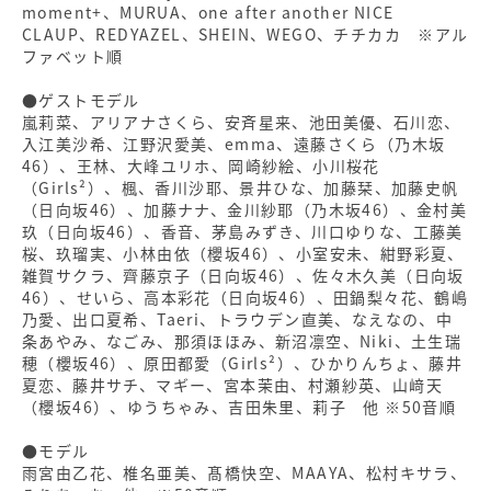
moment+、MURUA、one after another NICE
CLAUP、REDYAZEL、SHEIN、WEGO、チチカカ ※アル
ファベット順
●ゲストモデル
嵐莉菜、アリアナさくら、安斉星来、池田美優、石川恋、
入江美沙希、江野沢愛美、emma、遠藤さくら（乃木坂
46）、王林、大峰ユリホ、岡崎紗絵、小川桜花
（Girls²）、楓、香川沙耶、景井ひな、加藤栞、加藤史帆
（日向坂46）、加藤ナナ、金川紗耶（乃木坂46）、金村美
玖（日向坂46）、香音、茅島みずき、川口ゆりな、工藤美
桜、玖瑠実、小林由依（櫻坂46）、小室安未、紺野彩夏、
雑賀サクラ、齊藤京子（日向坂46）、佐々木久美（日向坂
46）、せいら、高本彩花（日向坂46）、田鍋梨々花、鶴嶋
乃愛、出口夏希、Taeri、トラウデン直美、なえなの、中
条あやみ、なごみ、那須ほほみ、新沼凛空、Niki、土生瑞
穂（櫻坂46）、原田都愛（Girls²）、ひかりんちょ、藤井
夏恋、藤井サチ、マギー、宮本茉由、村瀬紗英、山﨑天
（櫻坂46）、ゆうちゃみ、吉田朱里、莉子 他 ※50音順
●モデル
雨宮由乙花、椎名亜美、髙橋快空、MAAYA、松村キサラ、