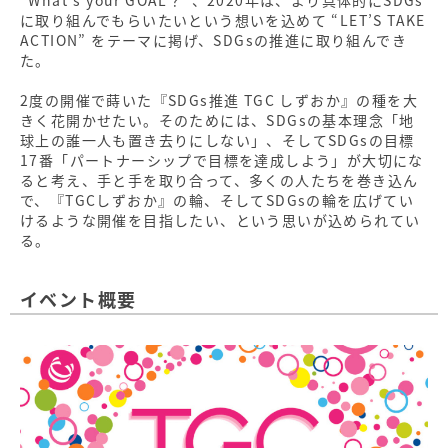
“What’s your GOAL？”、2020年は、より具体的にSDGs
に取り組んでもらいたいという想いを込めて “LET’S TAKE
ACTION” をテーマに掲げ、SDGsの推進に取り組んでき
た。
2度の開催で蒔いた『SDGs推進 TGC しずおか』の種を大
きく花開かせたい。そのためには、SDGsの基本理念「地
球上の誰一人も置き去りにしない」、そしてSDGsの目標
17番「パートナーシップで目標を達成しよう」が大切にな
ると考え、手と手を取り合って、多くの人たちを巻き込ん
で、『TGCしずおか』の輪、そしてSDGsの輪を広げてい
けるような開催を目指したい、という思いが込められてい
る。
イベント概要