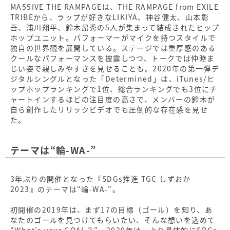
MA55IVE THE RAMPAGEは、THE RAMPAGE from EXILE
TRIBEから、ラップが好きなLIKIYA、神谷健太、山本彰
吾、浦川翔平、鈴木昂秀の5人が集まって結成されたヒップ
ホップユニット。パフォーマーがマイクを持つスタイルで
独自の世界観を展開している。ステージでは重厚感のある
クールなパフォーマンスを披露しつつ、トークでは仲睦ま
じい姿で親しみやすさを見せることも。2020年の第一弾デ
ジタルシングルとなった「Determined」は、iTunes/ヒ
ップホップランキングで1位、総合ランキングでも3位にチ
ャートインするほどの注目度の高さで、メンバーの鈴木が
自ら創作したリリックビデオでも圧倒的な存在感を見せ
た。
テーマは“輪-WA-”
3年ぶりの開催となった『SDGs推進 TGC しずおか
2023』のテーマは“輪-WA-”。
初開催の2019年は、まず17の目標（ゴール）を知り、あ
なたのゴールを見つけてもらいたい、そんな想いを込めて