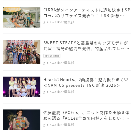
CIRRAがメインアーティストに追加決定！SP
コラボのサプライズ発表も！『SBI証券
presents TGC 北九州 2026』
girlswalker編集部
SWEET STEADYと福島県のキッズモデルが
共演！福島の魅力を発信、特産品もプレゼン
ト
girlswalker編集部
Hearts2Hearts、2曲披露！魅力振りまく♡
＜NAMICS presents TGC 新潟 2026＞
girlswalker編集部
佐藤⿓我（ACEes）、ニット制作＆田植え体
験を語る「ACEes全員で田植えをしたい！」
＜NAMICS presents TGC 新潟 2026＞
girlswalker編集部