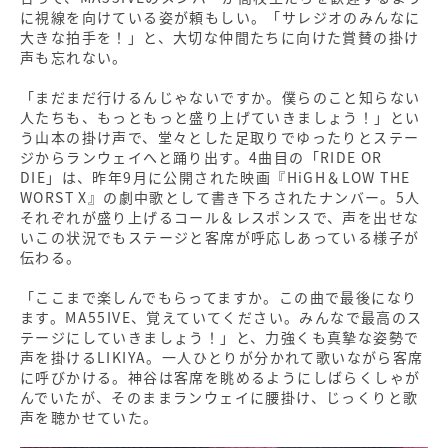
に視線を向けている姿が頼もしい。「サレジオのみんなに
大きな拍手を！」と、大切な仲間たちに向けた賞賛の掛け
声も忘れない。
「まだまだ行けるんじゃないですか。僕らのこと知らない
人たちも、もっともっと盛り上げていきましょう！」とい
う山本の掛け声で、堂々とした足取りでゆったりとステー
ジからランウェイへと踊り出す。4曲目の「RIDE OR
DIE」は、昨年9月に公開された映画『HiGH＆LOW THE
WORST X』の劇中歌として書き下ろされたナンバー。5人
それぞれが盛り上げるコール＆レスポンスで、声を出せな
いこの状況でもステージと客席が呼応しあっている様子が
伝わる。
「ここまで楽しんでもらってますか。この曲で最後になり
ます。MA55IVE、覚えていてください。みんなで最高のス
テージにしていきましょう！」と、力強くも真摯な姿勢で
声を掛けるLIKIYA。一人ひとりが分かれて歌いながら客席
に呼びかける。神谷は客席を眺めるようにしばらくしゃが
んでいたが、そのままランウェイに腰掛け、じっくりと歌
声を聴かせていた。