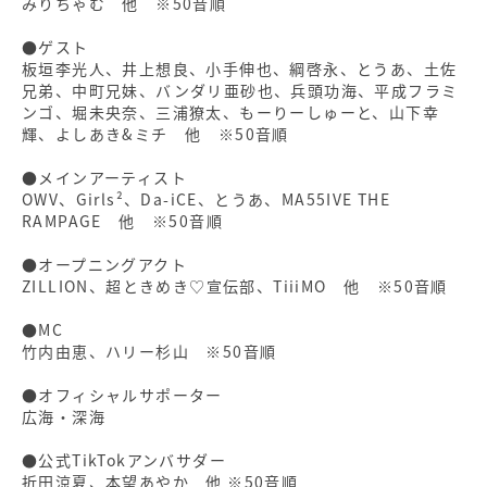
みりちゃむ 他 ※50音順
●ゲスト
板垣李光人、井上想良、小手伸也、綱啓永、とうあ、土佐
兄弟、中町兄妹、バンダリ亜砂也、兵頭功海、平成フラミ
ンゴ、堀未央奈、三浦獠太、もーりーしゅーと、山下幸
輝、よしあき&ミチ 他 ※50音順
●メインアーティスト
OWV、Girls²、Da-iCE、とうあ、MA55IVE THE
RAMPAGE 他 ※50音順
●オープニングアクト
ZILLION、超ときめき♡宣伝部、TiiiMO 他 ※50音順
●MC
竹内由恵、ハリー杉山 ※50音順
●オフィシャルサポーター
広海・深海
●公式TikTokアンバサダー
折田涼夏、本望あやか 他 ※50音順