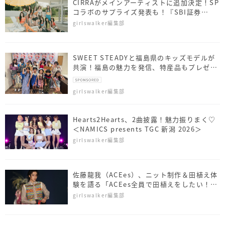
CIRRAがメインアーティストに追加決定！SP
コラボのサプライズ発表も！『SBI証券
presents TGC 北九州 2026』
girlswalker編集部
SWEET STEADYと福島県のキッズモデルが
共演！福島の魅力を発信、特産品もプレゼン
ト
girlswalker編集部
Hearts2Hearts、2曲披露！魅力振りまく♡
＜NAMICS presents TGC 新潟 2026＞
girlswalker編集部
佐藤⿓我（ACEes）、ニット制作＆田植え体
験を語る「ACEes全員で田植えをしたい！」
＜NAMICS presents TGC 新潟 2026＞
girlswalker編集部