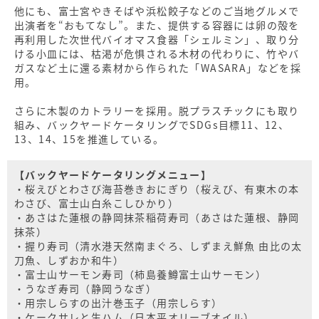
他にも、富士宮やきそばや浜松餃子などのご当地グルメで
出演者を“おもてなし”。また、提供する容器には卵の殻を
再利用した次世代バイオマス食器「シェルミン」、取り分
ける小皿には、枯渇が危惧される木材の代わりに、竹やバ
ガスなど土に還る素材から作られた「WASARA」などを採
用。
さらに木製のカトラリーを採用。脱プラスチックにも取り
組み、バックヤードケータリングでSDGs目標11、12、
13、14、15を推進している。
【バックヤードケータリングメニュー】
・桜えびとわさび海苔巻きおにぎり（桜えび、有東木の本
わさび、富士山白糸こしひかり）
・あさはた蓮根の静岡抹茶稲荷寿司（あさはた蓮根、静岡
抹茶）
・握り寿司（清水港天然南まぐろ、しずまえ鮮魚 由比の太
刀魚、しずおか和牛）
・富士山サーモン寿司（柿島養鱒富士山サーモン）
・うなぎ寿司（静岡うなぎ）
・用宗しらすの出汁巻玉子（用宗しらす）
・ケークサレと生ハム（日本平オリーブオイル）