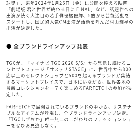
球児」、来年2024年1月26日（金）に公開を控える映画
「劇場版 君と世界が終わる日に FINAL」など、話題作への
出演が続く大注目の若手俳優橘優輝、5歳から芸能活動を
スタートし、国民的人気CM出演が話題を呼んだ村山輝星の
出演が決定した。
全ブランドラインアップ発表
TGCが、『マイナビ TGC 2020 S/S』から発信し続けるコ
ンセプトステージ「サステナSTAGE」に、世界中から800
店以上のセレクトショップと500を超えるブランドが集結
するマーケットプレイスで、日本にいながら、世界各地の
最新コレクションを一早く楽しめるFARFETCHの参加が決
定した。
FARFETCHで展開されているブランドの中から、サステナ
ブルなアイテムが登場し、全ブランドラインアップ決定。
「TGCしずおか」唯一無二のこだわりのファッションショ
ーをぜひお見逃しなく。