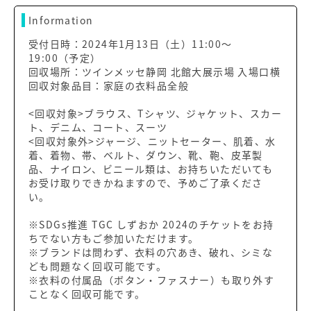
Information
受付日時：2024年1月13日（土）11:00〜
19:00（予定）
回収場所：ツインメッセ静岡 北館大展示場 入場口横
回収対象品目：家庭の衣料品全般
<回収対象>ブラウス、Tシャツ、ジャケット、スカー
ト、デニム、コート、スーツ
<回収対象外>ジャージ、ニットセーター、肌着、水
着、着物、帯、ベルト、ダウン、靴、鞄、皮革製
品、ナイロン、ビニール類は、お持ちいただいても
お受け取りできかねますので、予めご了承くださ
い。
※SDGs推進 TGC しずおか 2024のチケットをお持
ちでない方もご参加いただけます。
※ブランドは問わず、衣料の穴あき、破れ、シミな
ども問題なく回収可能です。
※衣料の付属品（ボタン・ファスナー）も取り外す
ことなく回収可能です。