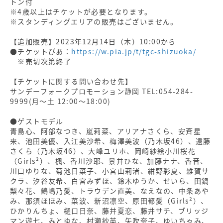
トン付
※4歳以上はチケットが必要となります。
※スタンディングエリアの販売はございません。
【追加販売】2023年12月14日（木）10:00から
●チケットぴあ：
https://w.pia.jp/t/tgc-shizuoka/
※売切次第終了
【チケットに関する問い合わせ先】
サンデーフォークプロモーション静岡 TEL:054-284-
9999(月〜土 12:00〜18:00)
●ゲストモデル
青島心、阿部なつき、嵐莉菜、アリアナさくら、安斉星
来、池田美優、入江美沙希、梅澤美波（乃木坂46）、遠藤
さくら（乃木坂46）、大峰ユリホ、岡崎紗絵小川桜花
（Girls²）、楓、香川沙耶、景井ひな、加藤ナナ、香音、
川口ゆりな、菊池日菜子、小宮山莉渚、紺野彩夏、雑賀サ
クラ、汐谷友希、白宮みずほ、鈴木ゆうか、せいら、田鍋
梨々花、鶴嶋乃愛、トラウデン直美、なえなの、中条あや
み、那須ほほみ、菜波、新沼凛空、原田都愛（Girls²）、
ひかりんちょ、樋口日奈、藤井夏恋、藤井サチ、ブリッジ
マン遊七、みとゆな、村瀬紗英、矢吹奈子、ゆいちゃみ、