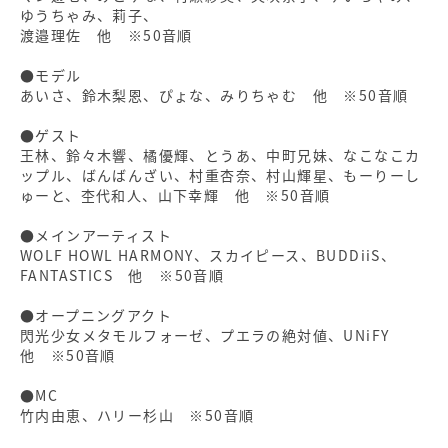
ゆうちゃみ、莉子、
渡邉理佐 他 ※50音順
●モデル
あいさ、鈴木梨恩、ぴょな、みりちゃむ 他 ※50音順
●ゲスト
王林、鈴々木響、橘優輝、とうあ、中町兄妹、なこなこカ
ップル、ばんばんざい、村重杏奈、村山輝星、もーりーし
ゅーと、杢代和人、山下幸輝 他 ※50音順
●メインアーティスト
WOLF HOWL HARMONY、スカイピース、BUDDiiS、
FANTASTICS 他 ※50音順
●オープニングアクト
閃光少女メタモルフォーゼ、プエラの絶対値、UNiFY
他 ※50音順
●MC
竹内由恵、ハリー杉山 ※50音順