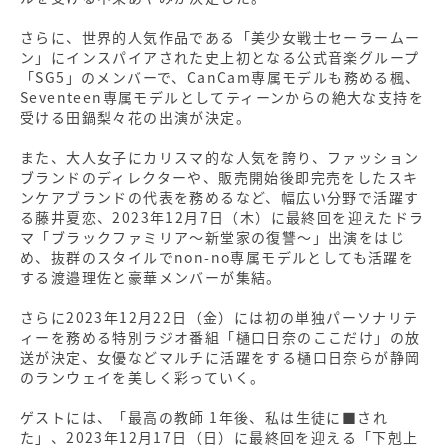
さらに、世界的人気作品である「美少女戦士セーラームー
ン」にインスパイアされた史上初となる公式音楽グループ
「SG5」のメンバーで、CanCam専属モデルも務める楓、
Seventeen専属モデルとしてティーンからの絶大な支持を
受ける田鍋梨々花の出演が決定。
また、大人女子にカリスマ的な人気を誇り、ファッション
ブランドのディレクターや、販売開始後即完売をしたスキ
ンケアブランドの代表を務めるなど、幅広い分野で活躍す
る藤井夏恋、2023年12月7日（木）に最終回を迎えたドラ
マ「ブラックファミリア～新堂家の復讐〜」出演をはじ
め、抜群のスタイルでnon-no専属モデルとしても活躍を
する渡邉理佐と豪華メンバーが集結。
さらに2023年12月22日（金）には初の単独パーソナリテ
ィーを務める特別ラジオ番組「樋口日奈のここだけ」の放
送が決定、女優などマルチに活躍をする樋口日奈らが静岡
のランウェイを美しく彩っていく。
ゲストには、「最高の教師 1年後、私は生徒に■され
た」、2023年12月17日（日）に最終回を迎える「下剋上