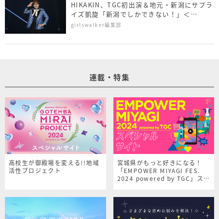
HIKAKIN、TGC初出演＆地元・新潟にサプラ
イズ凱旋「新潟でしかできない！」＜
NAMICS presents TGC 新潟 2026＞
girlswalker編集部
連載・特集
高校生が御殿場を変える!!地域
宮城県がもっと好きになる！
活性プロジェクト
「EMPOWER MIYAGI FES.
2024 powered by TGC」スペ
シャルサイト