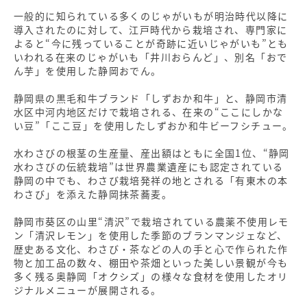
一般的に知られている多くのじゃがいもが明治時代以降に
導入されたのに対して、江戸時代から栽培され、専門家に
よると“今に残っていることが奇跡に近いじゃがいも”とも
いわれる在来のじゃがいも「井川おらんど」、別名「おで
ん芋」を使用した静岡おでん。
静岡県の黒毛和牛ブランド「しずおか和牛」と、静岡市清
水区中河内地区だけで栽培される、在来の“ここにしかな
い豆”「ここ豆」を使用したしずおか和牛ビーフシチュー。
水わさびの根茎の生産量、産出額はともに全国1位、“静岡
水わさびの伝統栽培”は世界農業遺産にも認定されている
静岡の中でも、わさび栽培発祥の地とされる「有東木の本
わさび」を添えた静岡抹茶蕎麦。
静岡市葵区の山里“清沢”で栽培されている農薬不使用レモ
ン「清沢レモン」を使用した季節のブランマンジェなど、
歴史ある文化、わさび・茶などの人の手と心で作られた作
物と加工品の数々、棚田や茶畑といった美しい景観が今も
多く残る奥静岡「オクシズ」の様々な食材を使用したオリ
ジナルメニューが展開される。