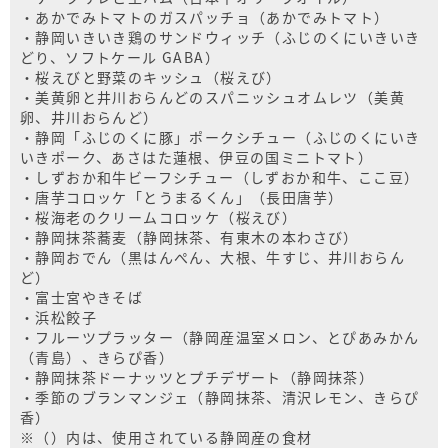
・あかでみトマトのガスパッチョ（あかでみトマト）
・静岡いきいき鶏のサンドウィッチ（ふじのくにいきいき
どり、ソフトケール GABA）
・桜えびと野菜のキッシュ（桜えび）
・美黄卵と井川おらんどのスパニッシュオムレツ（美黄
卵、井川おらんど）
・静岡「ふじのくに豚」ポークシチュー（ふじのくにいき
いきポーク、あさはた蓮根、伊豆の国ミニトマト）
・しずおか和牛ビーフシチュー（しずおか和牛、ここ豆）
・唐芋コロッケ「とうまるくん」（長田唐芋）
・桜海老のクリームコロッケ（桜えび）
・静岡抹茶蕎麦（静岡抹茶、有東木の本わさび）
・静岡おでん（黒はんぺん、大根、牛すじ、井川おらん
ど）
・富士宮やきそば
・浜松餃子
・フルーツプラッター（静岡産温室メロン、とぴあみかん
（青島）、きらぴ香）
・静岡抹茶ドーナッツとプチデザート（静岡抹茶）
・季節のブランマンジェ（静岡抹茶、清沢レモン、きらぴ
香）
※（）内は、使用されている静岡産の食材