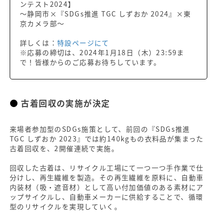
ンテスト2024】
～静岡市×『SDGs推進 TGC しずおか 2024』×東
京カメラ部～
詳しくは：
特設ページにて
※応募の締切は、2024年1月18日（木）23:59ま
で！皆様からのご応募お待ちしています。
古着回収の実施が決定
来場者参加型のSDGs施策として、前回の『SDGs推進
TGC しずおか 2023』では約140kgもの衣料品が集まった
古着回収を、2開催連続で実施。
回収した古着は、リサイクル工場にて一つ一つ手作業で仕
分けし、再生繊維を製造。その再生繊維を原料に、自動車
内装材（吸・遮音材）として高い付加価値のある素材にア
ップサイクルし、自動車メーカーに供給することで、循環
型のリサイクルを実現していく。