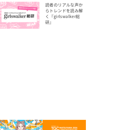
読者のリアルな声か
らトレンドを読み解
く『girlswalker総
研』