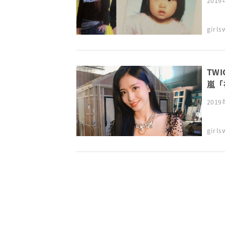
2019
girl
TW
嵐「
2019
girl