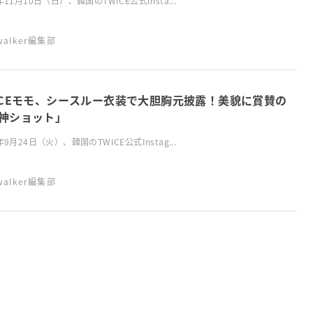
年11月10日（日）、韓国のTWICE公式Insta...
swalker編集部
ICEモモ、シースルー衣装で大胆胸元披露！美貌に賞賛の
神ショット」
年9月24日（火）、韓国のTWICE公式Instag...
swalker編集部