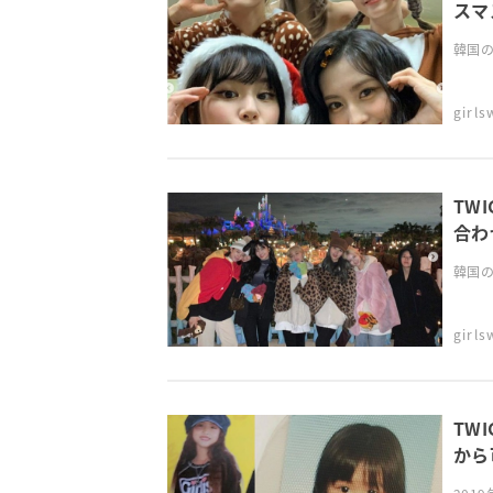
スマ
韓国のT
girl
TW
合わ
韓国のT
girl
TW
から