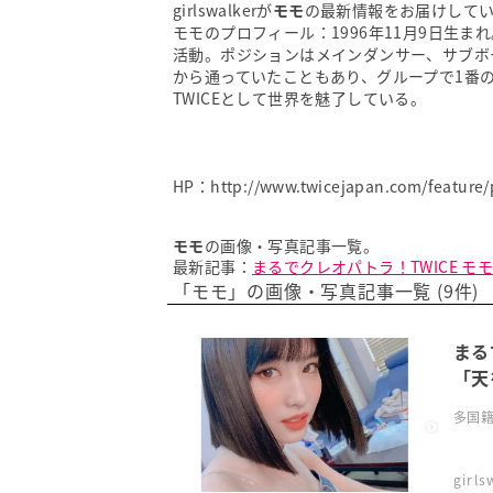
girlswalkerが
モモ
の最新情報をお届けして
モモのプロフィール：1996年11月9日生ま
活動。ポジションはメインダンサー、サブボ
から通っていたこともあり、グループで1番
TWICEとして世界を魅了している。
HP：
http://www.twicejapan.com/feature/p
モモ
の画像・写真記事一覧。
最新記事：
まるでクレオパトラ！TWICE 
「モモ」の画像・写真記事一覧 (9件)
まる
「天
多国籍
girl