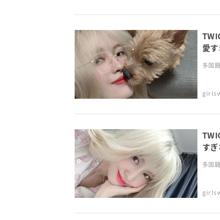
TW
愛す
多国籍
girl
TW
すぎ
多国籍
girl