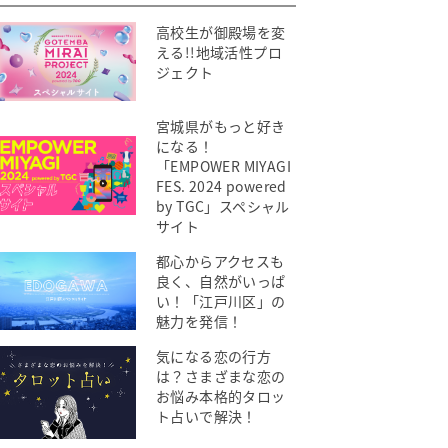
高校生が御殿場を変
える!!地域活性プロ
ジェクト
宮城県がもっと好き
になる！
「EMPOWER MIYAGI
FES. 2024 powered
by TGC」スペシャル
サイト
都心からアクセスも
良く、自然がいっぱ
い！「江戸川区」の
魅力を発信！
気になる恋の行方
は？さまざまな恋の
お悩み本格的タロッ
ト占いで解決！