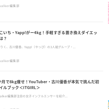
swalker編集部
こいち・Yapp!がー4kg！手軽すぎる置き換えダイエッ
は？
りく、古川優香、Yapp!（やっぴ）の3人組グループ・...
swalker編集部
か月で8kg痩せ！YouTuber・古川優香が本気で挑んだ初
イルブック＜ITGIRL＞
lswalker編集部注目の女子インフルエンサーを紹介...