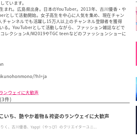
けしています。
生まれ。広島県出身。日本のYouTuber。2013年、古川優香・や
uberとして活動開始。女子高生を中心に人気を集め、現在チャン
人チャンネルでも活躍し15万人以上のチャンネル登録者を獲得
ている。YouTuberとして活動しながら、ファッション雑誌などで
レクションA/W2019やTGC teenなどのファッションショーに
an
rikunohonmono/?hl=ja
ランウェイに大歓声
3件)
こいち、艶やか着物＆袴姿のランウェイに大歓声
りく、古川優香、Yapp!（やっぴ）のクリエイターユニ...