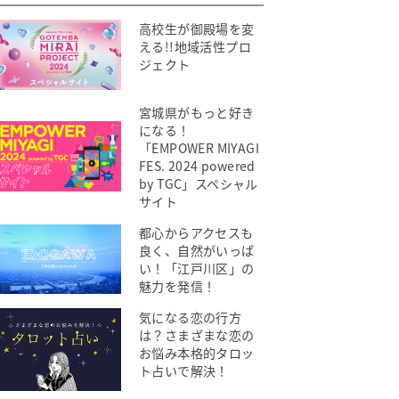
高校生が御殿場を変
える!!地域活性プロ
ジェクト
宮城県がもっと好き
になる！
「EMPOWER MIYAGI
FES. 2024 powered
by TGC」スペシャル
サイト
都心からアクセスも
良く、自然がいっぱ
い！「江戸川区」の
魅力を発信！
気になる恋の行方
は？さまざまな恋の
お悩み本格的タロッ
ト占いで解決！