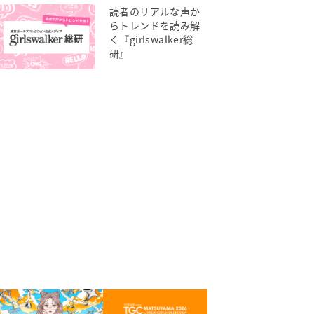
読者のリアルな声か
らトレンドを読み解
く『girlswalker総
研』