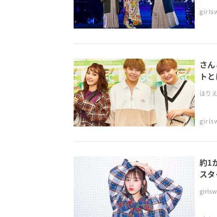
girl
さん
トと
ほりえ
girl
約1
スタ
gir