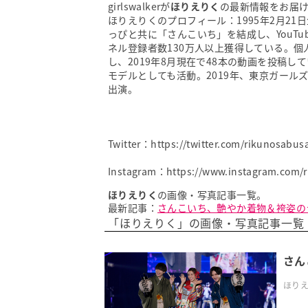
girlswalkerが
ほりえりく
の最新情報をお届
ほりえりくのプロフィール：1995年2月21日
っぴと共に「さんこいち」を結成し、YouT
ネル登録者数130万人以上獲得している。個
し、2019年8月現在で48本の動画を投稿し
モデルとしても活動。2019年、東京ガールズコ
出演。
Twitter：
https://twitter.com/rikunosabus
Instagram：
https://www.instagram.com/
ほりえりく
の画像・写真記事一覧。
最新記事：
さんこいち、艶やか着物＆袴姿の
「ほりえりく」の画像・写真記事一覧 (
さん
ほりえ