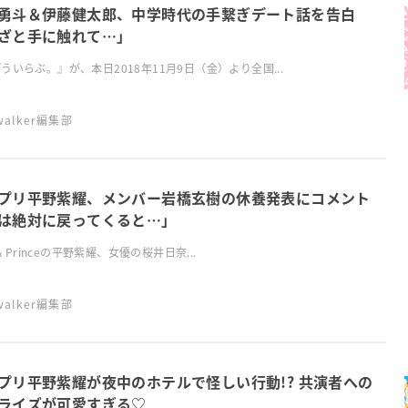
勇斗＆伊藤健太郎、中学時代の手繋ぎデート話を告白
ざと手に触れて…」
ういらぶ。』が、本日2018年11月9日（金）より全国...
swalker編集部
プリ平野紫耀、メンバー岩橋玄樹の休養発表にコメント
は絶対に戻ってくると…」
 & Princeの平野紫耀、女優の桜井日奈...
swalker編集部
プリ平野紫耀が夜中のホテルで怪しい行動!? 共演者への
ライズが可愛すぎる♡