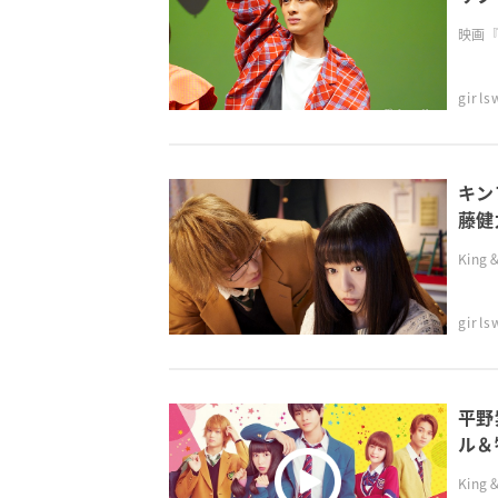
映画『
girl
キン
藤健
Kin
girl
平野
ル＆
Kin