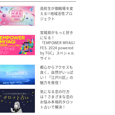
高校生が御殿場を変
える!!地域活性プロ
ジェクト
宮城県がもっと好き
になる！
「EMPOWER MIYAGI
FES. 2024 powered
by TGC」スペシャル
サイト
都心からアクセスも
良く、自然がいっぱ
い！「江戸川区」の
魅力を発信！
気になる恋の行方
は？さまざまな恋の
お悩み本格的タロッ
ト占いで解決！