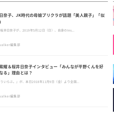
日奈子、JK時代の母娘プリクラが話題「美人親子」「似
」
桜井日奈子が、2019年5月12日（日）、自身のIns...
swalker編集部
紫耀＆桜井日奈子インタビュー「みんなが平野くんを好
なる」理由とは？
ういらぶ。』が、本日2018年11月9日（金）より全国...
swalker編集部