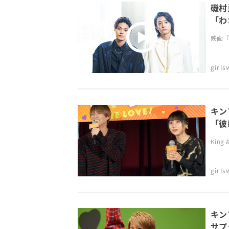
磯村
「わ
映画『
girl
キン
「彼
King
girl
キン
サプ