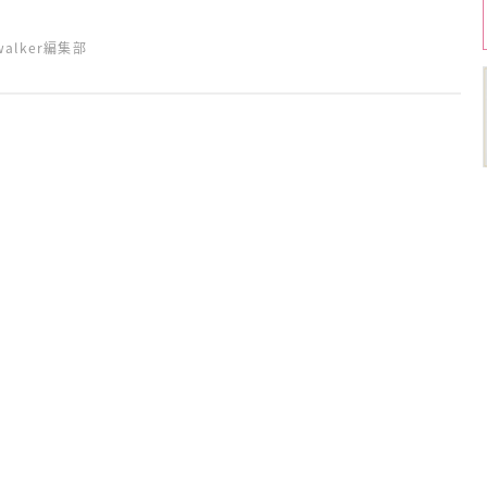
swalker編集部