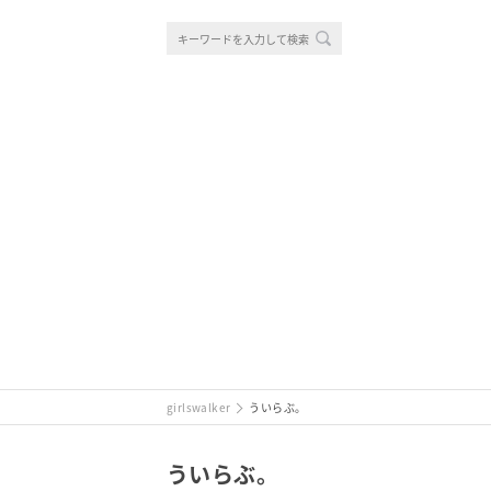
girlswalker
ういらぶ。
ういらぶ。