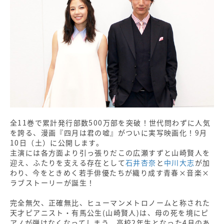
全11巻で累計発行部数500万部を突破！世代問わずに人気
を誇る、漫画『四月は君の嘘』がついに実写映画化！9月
10日（土）に公開します。
主演には各方面より引っ張りだこの広瀬すずと山崎賢人を
迎え、ふたりを支える存在として
石井杏奈
と
中川大志
が加
わり、今をときめく若手俳優たちが織り成す青春×音楽×
ラブストーリーが誕生！
完全無欠、正確無比、ヒューマンメトロノームと称された
天才ピアニスト・有馬公生(山崎賢人)は、母の死を境にピ
アノが弾けなくなってしまう。高校2年生となった4月のあ