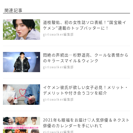
関連記事
道枝駿佑、初の女性誌ソロ表紙！“国宝級イ
ケメン”連載のトップバッターに！
girlswalker編集部
悶絶の声続出…杉野遥亮、クールな表情から
のキラースマイル＆ウィンク
girlswalker編集部
イケメン彼氏が欲しい女子必見！メリット・
デメリットや付き合うコツを紹介
girlswalker編集部
2021年も眼福をお届け♡人気俳優＆ネクスト
俳優のカレンダーを手にいれて
girlswalker編集部