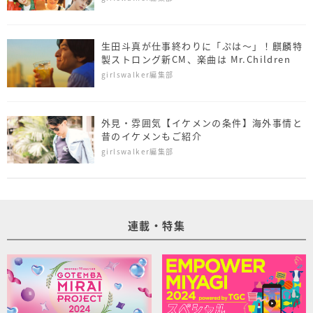
生田斗真が仕事終わりに「ぷは～」！麒麟特
製ストロング新CM、楽曲は Mr.Children
girlswalker編集部
外見・雰囲気【イケメンの条件】海外事情と
昔のイケメンもご紹介
girlswalker編集部
連載・特集