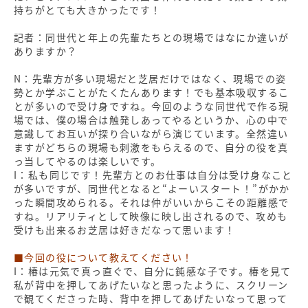
持ちがとても大きかったです！
記者：同世代と年上の先輩たちとの現場ではなにか違いが
ありますか？
N：先輩方が多い現場だと芝居だけではなく、現場での姿
勢とか学ぶことがたくたんあります！でも基本吸収するこ
とが多いので受け身ですね。今回のような同世代で作る現
場では、僕の場合は触発しあってやるというか、心の中で
意識してお互いが探り合いながら演じています。全然違い
ますがどちらの現場も刺激をもらえるので、自分の役を真
っ当してやるのは楽しいです。
I：私も同じです！先輩方とのお仕事は自分は受け身なこと
が多いですが、同世代となると“よーいスタート！”がかか
った瞬間攻められる。それは仲がいいからこその距離感で
すね。リアリティとして映像に映し出されるので、攻めも
受けも出来るお芝居は好きだなって思います！
■今回の役について教えてください！
I：椿は元気で真っ直ぐで、自分に鈍感な子です。椿を見て
私が背中を押してあげたいなと思ったように、スクリーン
で観てくださった時、背中を押してあげたいなって思って