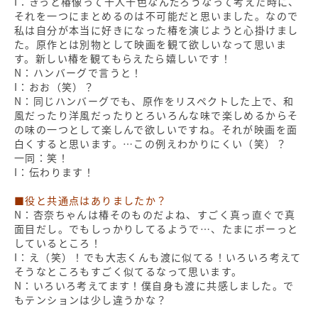
I：きっと椿像って十人十色なんだろうなって考えた時に、
それを一つにまとめるのは不可能だと思いました。なので
私は自分が本当に好きになった椿を演じようと心掛けまし
た。原作とは別物として映画を観て欲しいなって思いま
す。新しい椿を観てもらえたら嬉しいです！
N：ハンバーグで言うと！
I：おお（笑）？
N：同じハンバーグでも、原作をリスペクトした上で、和
風だったり洋風だったりとろいろんな味で楽しめるからそ
の味の一つとして楽しんで欲しいですね。それが映画を面
白くすると思います。…この例えわかりにくい（笑）？
一同：笑！
I：伝わります！
■役と共通点はありましたか？
N：杏奈ちゃんは椿そのものだよね、すごく真っ直ぐで真
面目だし。でもしっかりしてるようで…、たまにボーっと
しているところ！
I：え（笑）！でも大志くんも渡に似てる！いろいろ考えて
そうなところもすごく似てるなって思います。
N：いろいろ考えてます！僕自身も渡に共感しました。で
もテンションは少し違うかな？