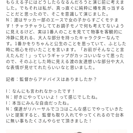
もらえる子にはどうしたらなるんだろうと演じ前に考えま
した。でもそれは私が、真っ直ぐに純粋に椿を真っ当する
ことだと思ったので、そこを意識して演じました。
N：渡はサッカー部のエースで女の子からすごくモテま
す！チャラチャラしててお調子モノで何も考えてないよう
に見えるけど、実は1番人のことを見てて物事を客観的に
冷静に見れる、大人な部分を持ったキャラクターなんで
す。1番かをりちゃんと公生のことを思っていて、ふとした
時に核心を付いたことを言います。「お前がそんなこと言
えたんだ！」っていうギャップがカッコいいなって思った
ので、そのふとした時に見える渡の友達想いな部分や大人
な表情が見せてれたらいいなと思いました。
記者：監督からアドバイスはありましたか？
I：なんにも言われなかったです！
N：好きにやっていいよ！って感じでしたね。
I：本当にみんな自由だったね。
N：僕達がリハーサルでココはこんな感じでやっていきた
いと提案すると、監督も取り入れてやってくれるので台本
に無い事もたくさんやらせて頂きました！