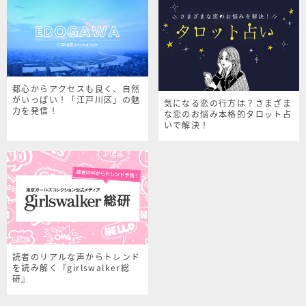
都心からアクセスも良く、自然
がいっぱい！「江戸川区」の魅
気になる恋の行方は？さまざま
力を発信！
な恋のお悩み本格的タロット占
いで解決！
読者のリアルな声からトレンド
を読み解く『girlswalker総
研』