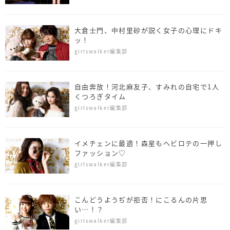
大倉士門、中村里砂が説く女子の心理にドキ
ッ！
girlswalker編集部
自由奔放！河北麻友子、すみれの自宅で1人
くつろぎタイム
girlswalker編集部
イメチェンに最適！森星もヘビロテの一押し
ファッション♡
girlswalker編集部
こんどうようぢが拒否！にこるんの片思
い…！？
girlswalker編集部