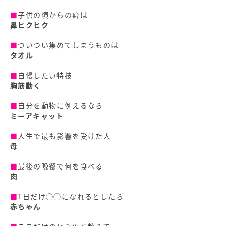
■
子供の頃からの癖は
鼻ヒクヒク
■
ついつい集めてしまうものは
タオル
■
自慢したい特技
胸筋動く
■
自分を動物に例えるなら
ミーアキャット
■
人生で最も影響を受けた人
母
■
最後の晩餐で何を食べる
肉
■
1日だけ◯◯になれるとしたら
赤ちゃん