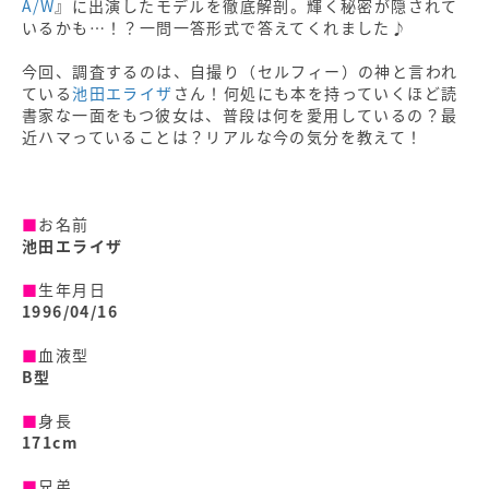
A/W
』に出演したモデルを徹底解剖。輝く秘密が隠されて
いるかも…！？一問一答形式で答えてくれました♪
今回、調査するのは、自撮り（セルフィー）の神と言われ
ている
池田エライザ
さん！何処にも本を持っていくほど読
書家な一面をもつ彼女は、普段は何を愛用しているの？最
近ハマっていることは？リアルな今の気分を教えて！
■
お名前
池田エライザ
■
生年月日
1996/04/16
■
血液型
B型
■
身長
171cm
■
兄弟