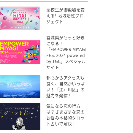
高校生が御殿場を変
える!!地域活性プロ
ジェクト
宮城県がもっと好き
になる！
「EMPOWER MIYAGI
FES. 2024 powered
by TGC」スペシャル
サイト
都心からアクセスも
良く、自然がいっぱ
い！「江戸川区」の
魅力を発信！
気になる恋の行方
は？さまざまな恋の
お悩み本格的タロッ
ト占いで解決！