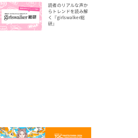
読者のリアルな声か
らトレンドを読み解
く『girlswalker総
研』