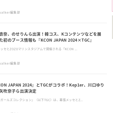
swalker編集部
杏奈、のせりんら出演！韓コス、Kコンテンツなどを展
た初のブース情報も『KCON JAPAN 2024×TGC』
ッセとZOZOマリンスタジアムで開催される「KCON ...
swalker編集部
CON JAPAN 2024』とTGCがコラボ！Kep1er、川口ゆり
矢吹奈子ら出演決定
ガールズコレクション』（以下TGC）は、幕張メッセとZ...