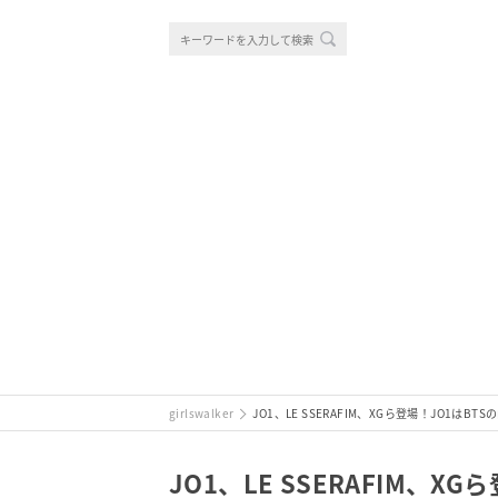
girlswalker
JO1、LE SSERAFIM、XGら登場！JO1はBT
JO1、LE SSERAFIM、