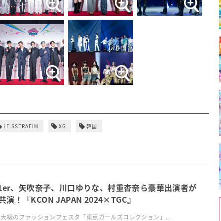
LE SSERAFIM
XG
韓国
p1er、矢吹奈子、川口ゆりな、村重杏奈ら豪華出演者が
演！『KCON JAPAN 2024×TGC』
大級のファッションフェスタ「東京ガールズコレクション」...