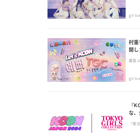
girl
村重
開し
幕張メ
girl
『K
な、
『東京