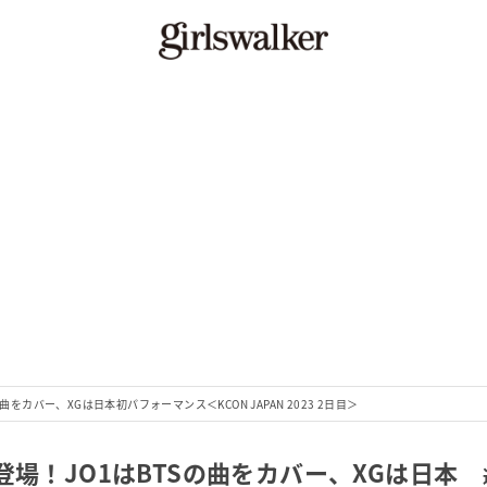
Sの曲をカバー、XGは日本初パフォーマンス＜KCON JAPAN 2023 2日目＞
XGら登場！JO1はBTSの曲をカバー、XGは日本