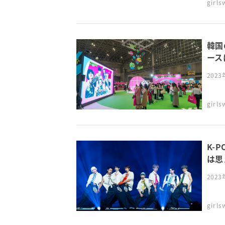
girl
韓国
ース
202
girl
K-
は思
202
girl