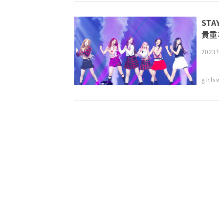
ST
貴重
202
girl