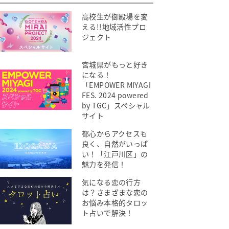
高校生が御殿場を変
える!!地域活性プロ
ジェクト
宮城県がもっと好き
になる！
「EMPOWER MIYAGI
FES. 2024 powered
by TGC」スペシャル
サイト
都心からアクセスも
良く、自然がいっぱ
い！「江戸川区」の
魅力を発信！
気になる恋の行方
は？さまざまな恋の
お悩み本格的タロッ
ト占いで解決！