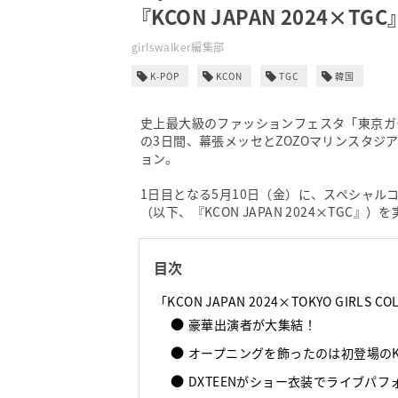
『KCON JAPAN 2024×TGC
girlswalker編集部
K-POP
KCON
TGC
韓国
史上最大級のファッションフェスタ「東京ガー
の3日間、幕張メッセとZOZOマリンスタジアム
ョン。
1日目となる5月10日（金）に、スペシャルコンテンツ『
（以下、『KCON JAPAN 2024×TGC』）
目次
「KCON JAPAN 2024×TOKYO GIRLS CO
豪華出演者が大集結！
オープニングを飾ったのは初登場のKe
DXTEENがショー衣装でライブパフ