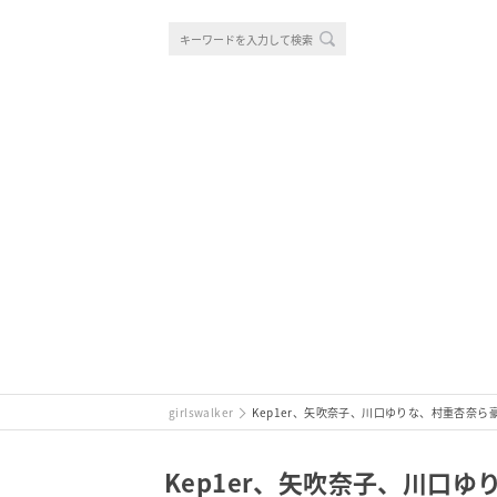
girlswalker
Kep1er、矢吹奈子、川口ゆりな、村重杏奈ら豪華
Kep1er、矢吹奈子、川口