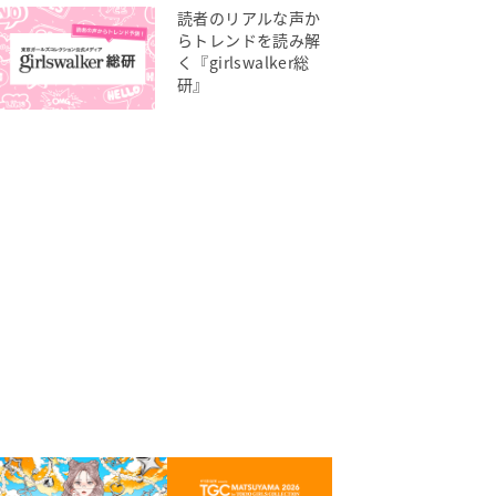
読者のリアルな声か
らトレンドを読み解
く『girlswalker総
研』