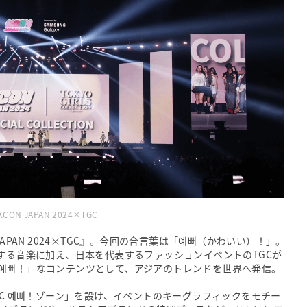
KCON JAPAN 2024×TGC
APAN 2024×TGC』。今回の合言葉は「예뻐（かわいい）！」。
する⾳楽に加え、日本を代表するファッションイベントのTGCが
예뻐！」なコンテンツとして、アジアのトレンドを世界へ発信。
4×TGC 예뻐！ゾーン」を設け、イベントのキーグラフィックをモチー