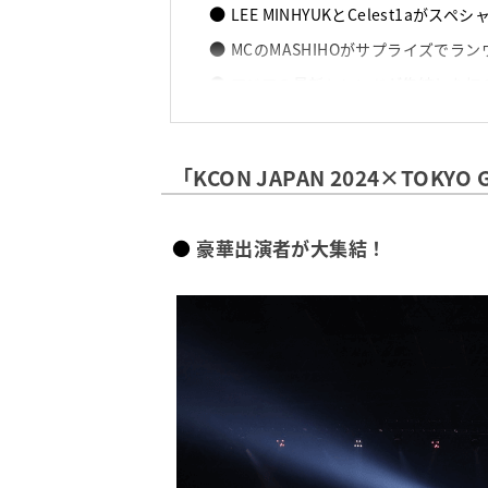
LEE MINHYUKとCelest1aがスペ
MCのMASHIHOがサプライズでラ
アジアの最新トレンドが集結した初
イベント概要
「KCON JAPAN 2024×TOKYO 
豪華出演者が大集結！