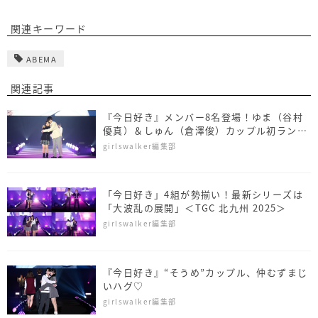
関連キーワード
ABEMA
関連記事
『今日好き』メンバー8名登場！ゆま（谷村
優真）＆しゅん（倉澤俊）カップル初ランウ
ェイ＜SDGs推進 TGC しずおか 2026＞
girlswalker編集部
「今日好き」4組が勢揃い！最新シリーズは
「大波乱の展開」＜TGC 北九州 2025＞
girlswalker編集部
『今日好き』“そうめ”カップル、仲むずまじ
いハグ♡
girlswalker編集部