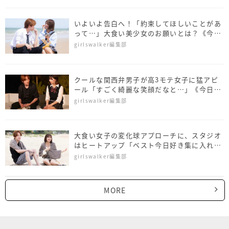
いよいよ告白へ！「約束してほしいことがあ
って…」大食い美少女のお願いとは？《今日
好き ホアヒン編 第4話》
girlswalker編集部
クールな関西弁男子が高3モテ女子に猛アピ
ール「すごく綺麗な笑顔だなと…」《今日好
き ホアヒン編 第3話》
girlswalker編集部
大食い女子の変化球アプローチに、スタジオ
はヒートアップ「ベスト今日好き集に入れて
ほしい」《今日好き ホアヒン編 第2話》
girlswalker編集部
MORE