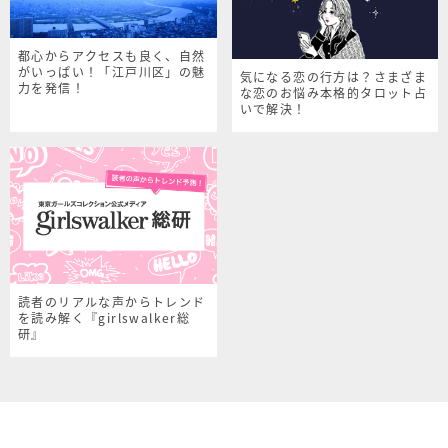
都心からアクセスも良く、自然
がいっぱい！「江戸川区」の魅
気になる恋の行方は？さまざま
力を発信！
な恋のお悩み本格的タロット占
いで解決！
読者のリアルな声からトレンド
を読み解く『girlswalker総
研』