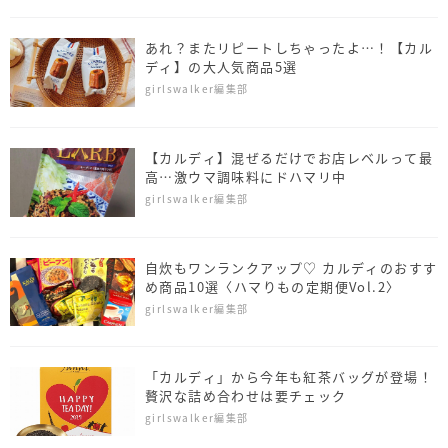
あれ？またリピートしちゃったよ…！【カル
ディ】の大人気商品5選
girlswalker編集部
【カルディ】混ぜるだけでお店レベルって最
高…激ウマ調味料にドハマリ中
girlswalker編集部
自炊もワンランクアップ♡ カルディのおすす
め商品10選〈ハマりもの定期便Vol.2〉
girlswalker編集部
「カルディ」から今年も紅茶バッグが登場！
贅沢な詰め合わせは要チェック
girlswalker編集部