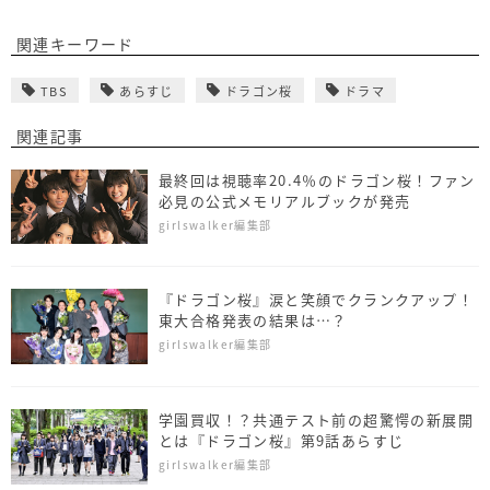
関連キーワード
TBS
あらすじ
ドラゴン桜
ドラマ
関連記事
最終回は視聴率20.4％のドラゴン桜！ファン
必見の公式メモリアルブックが発売
girlswalker編集部
『ドラゴン桜』涙と笑顔でクランクアップ！
東大合格発表の結果は…？
girlswalker編集部
学園買収！？共通テスト前の超驚愕の新展開
とは『ドラゴン桜』第9話あらすじ
girlswalker編集部