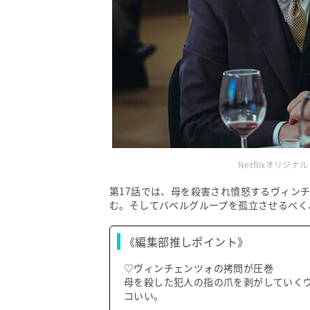
Netflixオリ
第17話では、母を殺害され憤怒するヴィン
む。そしてバベルグループを孤立させるべく
《編集部推しポイント》
♡ヴィンチェンツォの拷問が圧巻
母を殺した犯人の指の爪を剥がしていく
コいい。