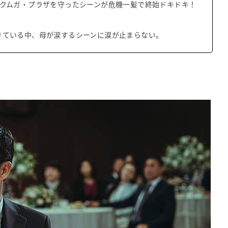
てクムガ・プラザを守ったシーンが危機一髪で終始ドキドキ！
きている中、母が涙するシーンに涙が止まらない。