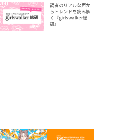
読者のリアルな声か
らトレンドを読み解
く『girlswalker総
研』