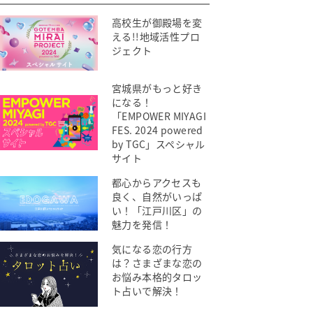
高校生が御殿場を変
える!!地域活性プロ
ジェクト
宮城県がもっと好き
になる！
「EMPOWER MIYAGI
FES. 2024 powered
by TGC」スペシャル
サイト
都心からアクセスも
良く、自然がいっぱ
い！「江戸川区」の
魅力を発信！
気になる恋の行方
は？さまざまな恋の
お悩み本格的タロッ
ト占いで解決！