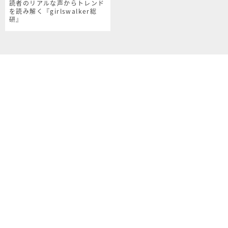
読者のリアルな声からトレンド
を読み解く『girlswalker総
研』