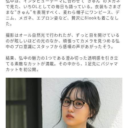
弘中は、インタビューテーマに合わせて“きゅん”のメガネ
で見た、いちOLとしての毎日も語っている。衣装もさまざ
まな“きゅん”を表現すべく、麦わら帽子にワンピース、デ
ニム、メガネ、エプロン姿など、贅沢に8lookも着こなし
た。
撮影はオール自然光で行われたが、ずっと目を開けている
のが眩しいほどの光のなか、頑張ってカメラを見つめる弘
中のプロ意識にスタッフから感嘆の声があがったそう。
結果、弘中の魅力の1つである澄み切った透明感を引き立
てる素敵なカットが満載。その中から、1足先にパジャマ
カットを初公開。