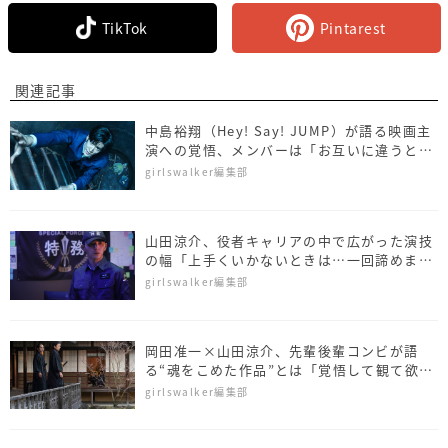
TikTok
Pintarest
関連記事
中島裕翔（Hey! Say! JUMP）が語る映画主
演への覚悟、メンバーは「お互いに違うとこ
ろで頑張る戦友」
girlswalker編集部
山田涼介、役者キャリアの中で広がった演技
の幅「上手くいかないときは…一回諦めま
す」
girlswalker編集部
岡田准一×山田涼介、先輩後輩コンビが語
る“魂をこめた作品”とは「覚悟して観て欲し
い」
girlswalker編集部