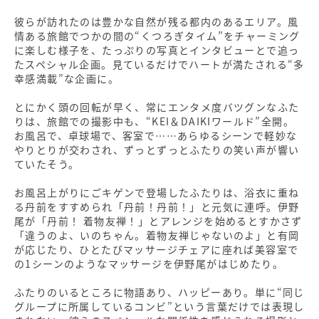
彼らが訪れたのは豊かな自然が残る都内のあるエリア。風
情ある旅館でつかの間の“くつろぎタイム”をチャーミング
に楽しむ様子を、たっぷりの写真とインタビューとで追っ
たスペシャル企画。見ているだけでハートが満たされる“多
幸感満載”な企画に。
とにかく頭の回転が早く、常にエンタメ度バツグンなふた
りは、旅館での撮影中も、“KEI＆DAIKIワールド”全開。
お風呂で、卓球場で、客室で……あらゆるシーンで軽妙な
やりとりが交わされ、ずっとずっとふたりの笑い声が響い
ていたそう。
お風呂上がりにごキゲンで登場したふたりは、浴衣に重ね
る丹前をすすめられ「丹前！丹前！」と元気に連呼。伊野
尾が「丹前！ 着物友禅！」とアレンジを始めるとすかさず
「違うのよ、いのちゃん。着物友禅じゃないのよ」と有岡
が応じたり、ひとたびマッサージチェアに座れば美容室で
の1シーンのようなマッサージを伊野尾がはじめたり。
ふたりのいるところに物語あり、ハッピーあり。単に“同じ
グループに所属しているコンビ”という言葉だけでは表現し