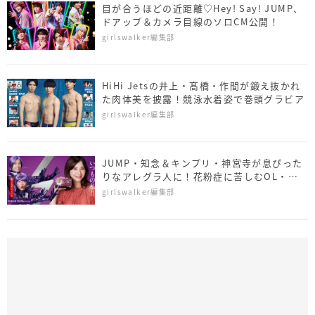
目が合うほどの近距離♡Hey! Say! JUMP、
ドアップ＆カメラ目線のソロCM公開！
girlswalker編集部
HiHi Jetsの井上・髙橋・作間が鍛え抜かれ
た肉体美を披露！競泳水着姿で巻頭グラビア
girlswalker編集部
JUMP・知念＆キンプリ・神宮寺が息ぴった
りなアレグラ人に！花粉症に苦しむOL・吉
高とのコミカルな新広告に注目
girlswalker編集部