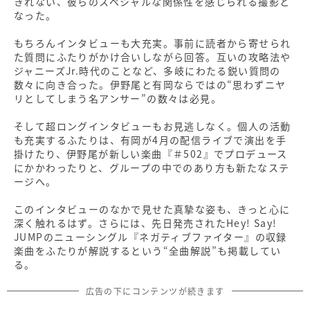
きれない、彼らのスペシャルな関係性を感じられる撮影と
なった。
もちろんインタビューも大充実。事前に読者から寄せられ
た質問にふたりがかけ合いしながら回答。互いの攻略法や
ジャニーズJr.時代のことなど、多岐にわたる鋭い質問の
数々に向き合った。伊野尾と有岡ならではの“思わずニヤ
リとしてしまう名アンサー”の数々は必見。
そして超ロングインタビューもお見逃しなく。個人の活動
も充実するふたりは、有岡が4月の配信ライブで演出を手
掛けたり、伊野尾が新しい楽曲『＃502』でプロデュース
にかかわったりと、グループの中でのあり方も新たなステ
ージへ。
このインタビューのなかで見せた真摯な姿も、きっと心に
深く触れるはず。さらには、先日発売されたHey! Say!
JUMPのニューシングル『ネガティブファイター』の収録
楽曲をふたりが解説するという“全曲解説”も掲載してい
る。
広告の下にコンテンツが続きます