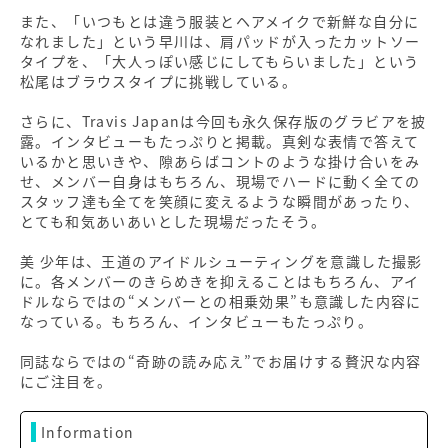
また、「いつもとは違う服装とヘアメイクで新鮮な自分に
なれました」という早川は、肩パッドが入ったカットソー
タイプを、「大人っぽい感じにしてもらいました」という
松尾はブラウスタイプに挑戦している。
さらに、Travis Japanは今回も永久保存版のグラビアを披
露。インタビューもたっぷりと掲載。真剣な表情で答えて
いるかと思いきや、隙あらばコントのような掛け合いをみ
せ、メンバー自身はもちろん、現場でハードに動く全ての
スタッフ達も全てを笑顔に変えるような瞬間があったり、
とても和気あいあいとした現場だったそう。
美 少年は、王道のアイドルシューティングを意識した撮影
に。各メンバーのきらめきを抑えることはもちろん、アイ
ドルならではの“メンバーとの相乗効果”も意識した内容に
なっている。もちろん、インタビューもたっぷり。
同誌ならではの“奇跡の読み応え”でお届けする贅沢な内容
にご注目を。
Information