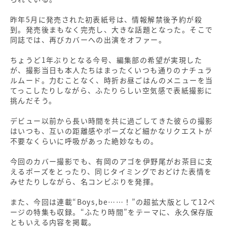
昨年5月に発売された初表紙号は、情報解禁後予約が殺
到。発売後まもなく完売し、大きな話題となった。そこで
同誌では、再びカバーへの出演をオファー。
ちょうど1年ぶりとなる今号、編集部の希望が実現した
が、撮影当日も本人たちはまったくいつも通りのナチュラ
ルムード。力むことなく、時折お昼ごはんのメニューを当
てっこしたりしながら、ふたりらしい空気感で表紙撮影に
挑んだそう。
デビュー以前から長い時間を共に過ごしてきた彼らの撮影
はいつも、互いの距離感やポーズなど細かなリクエストが
不要なくらいに呼吸があった絶妙なもの。
今回のカバー撮影でも、有岡のアゴを伊野尾がお茶目に支
えるポーズをとったり、同じタイミングでおどけた表情を
みせたりしながら、名コンビぶりを発揮。
また、今回は連載“Boys,be……！”の超拡大版として12ペ
ージの特集も収録。“ふたり時間”をテーマに、永久保存版
ともいえる内容を掲載。