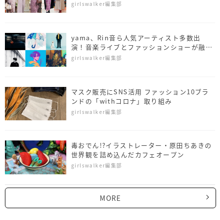
ナップ5選【itSnap】
girlswalker編集部
yama、Rin音ら人気アーティスト多数出
演！音楽ライブとファッションショーが融合
した一夜限りのスペシャルステージ！
girlswalker編集部
マスク販売にSNS活用 ファッション10ブラ
ンドの「withコロナ」取り組み
girlswalker編集部
毒おでん!?イラストレーター・原田ちあきの
世界観を詰め込んだカフェオープン
girlswalker編集部
MORE