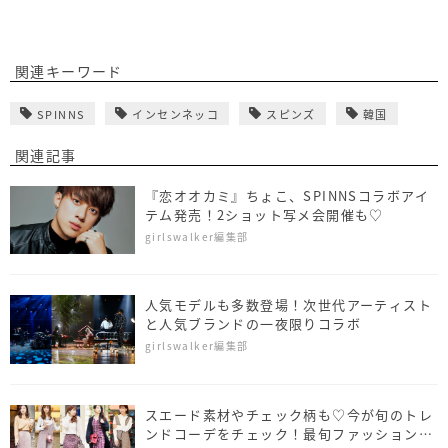
関連キーワード
SPINNS
インセンネッコ
スピンズ
韓国
関連記事
『恋オオカミ』ちょこ、SPINNSコラボアイ
テム発売！2ショット写メ会開催も♡
girlswalker編集部
人気モデルも多数登場！次世代アーティスト
と人気ブランドの一夜限りコラボ
girlswalker編集部
スエード素材やチェック柄も♡今が旬のトレ
ンドコーデをチェック！最旬ファッションス