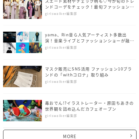
スエード素材やチェック柄も♡今が旬のトレ
ンドコーデをチェック！最旬ファッションス
ナップ5選【itSnap】
girlswalker編集部
yama、Rin音ら人気アーティスト多数出
演！音楽ライブとファッションショーが融合
した一夜限りのスペシャルステージ！
girlswalker編集部
マスク販売にSNS活用 ファッション10ブラ
ンドの「withコロナ」取り組み
girlswalker編集部
毒おでん!?イラストレーター・原田ちあきの
世界観を詰め込んだカフェオープン
girlswalker編集部
MORE