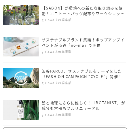
【SABON】が環境への新たな取り組みを始
動！エコトートバッグ配布やワークショップ
も
girlswalker編集部
サステナブルブランド集結！ポップアップイ
ベントが渋谷「no-ma」で開催
girlswalker編集部
渋谷PARCO、サステナブルをテーマをした
「FASHION CAMPAIGN “CYCLE”」開催！
girlswalker編集部
髪と地球にさらに優しく！「BOTANIST」が
成分も容器もフルリニューアル
girlswalker編集部