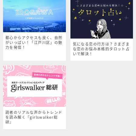
都心からアクセスも良く、自然
がいっぱい！「江戸川区」の魅
気になる恋の行方は？さまざま
力を発信！
な恋のお悩み本格的タロット占
いで解決！
読者のリアルな声からトレンド
を読み解く『girlswalker総
研』