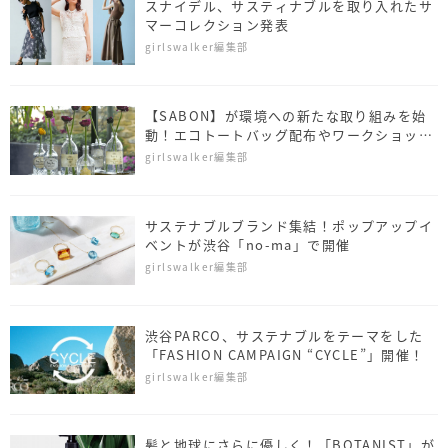
スナイデル、サスティナブルを取り入れたサ
マーコレクション発表
girlswalker編集部
【SABON】が環境への新たな取り組みを始
動！エコトートバッグ配布やワークショップ
も
girlswalker編集部
サステナブルブランド集結！ポップアップイ
ベントが渋谷「no-ma」で開催
girlswalker編集部
渋谷PARCO、サステナブルをテーマをした
「FASHION CAMPAIGN “CYCLE”」開催！
girlswalker編集部
髪と地球にさらに優しく！「BOTANIST」が