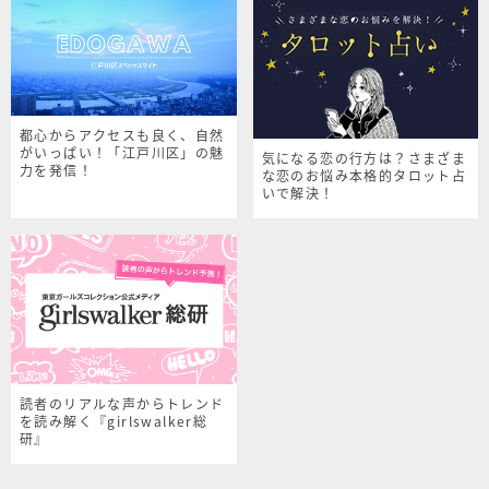
都心からアクセスも良く、自然
がいっぱい！「江戸川区」の魅
気になる恋の行方は？さまざま
力を発信！
な恋のお悩み本格的タロット占
いで解決！
読者のリアルな声からトレンド
を読み解く『girlswalker総
研』