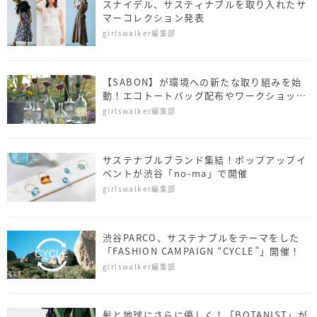
スナイデル、サスティナブルを取り入れたサ
マーコレクション発表
girlswalker編集部
【SABON】が環境への新たな取り組みを始
動！エコトートバッグ配布やワークショップ
も
girlswalker編集部
サステナブルブランド集結！ポップアップイ
ベントが渋谷「no-ma」で開催
girlswalker編集部
渋谷PARCO、サステナブルをテーマをした
「FASHION CAMPAIGN “CYCLE”」開催！
girlswalker編集部
髪と地球にさらに優しく！「BOTANIST」が