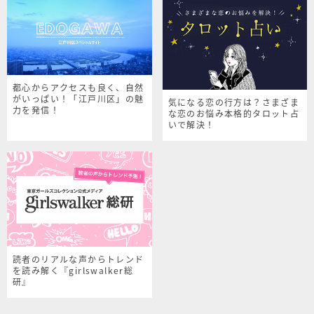
都心からアクセスも良く、自然
がいっぱい！「江戸川区」の魅
気になる恋の行方は？さまざま
力を発信！
な恋のお悩み本格的タロット占
いで解決！
読者のリアルな声からトレンド
を読み解く『girlswalker総
研』