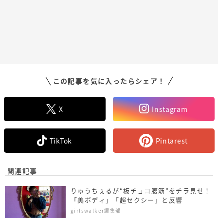
この記事を気に入ったらシェア！
X
Instagram
TikTok
Pintarest
関連記事
りゅうちぇるが“板チョコ腹筋”をチラ見せ！
「美ボディ」「超セクシー」と反響
girlswalker編集部