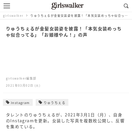
girlswalker
りゅうちぇるが金髪女装姿を披露！「本気女装めっちゃ似合ってる」「お姫様やん！」の声
りゅうちぇるが金髪女装姿を披露！「本気女装めっち
ゃ似合ってる」「お姫様やん！」の声
girlswalker編集部
2021年03月02日 (火)
Instagram
りゅうちぇる
タレントのりゅうちぇるが、2021年3月1日（月）、自身
のInstagramを更新。女装した写真を複数枚公開し、反響
を集めている。