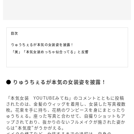
目次
りゅうちぇるが本気の女装姿を披露！
「美」「本気女装めっちゃ似合ってる」と反響
りゅうちぇるが本気の女装姿を披露！
「本気女装 YOUTUBEみてね」のコメントとともに投稿
されたのは、金髪のウィッグを着用し、女装した写真複数
枚。花束を手に持ち、花柄のワンピースを身にまとったり
ゅうちぇる。座った写真と合わせて、自撮りショットもア
ップされており、抜かりのないフルメイクが施された姿か
らは“本気度”がうかがえる。
メイクの様子など、女装するまでの過程は、自身の