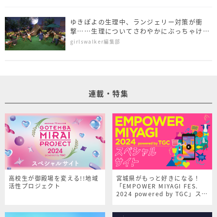
ゆきぽよの生理中、ランジェリー対策が衝
撃……生理についてさわやかにぶっちゃける
『生理CAMP2020』
girlswalker編集部
連載・特集
高校生が御殿場を変える!!地域
宮城県がもっと好きになる！
活性プロジェクト
「EMPOWER MIYAGI FES.
2024 powered by TGC」スペ
シャルサイト