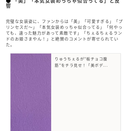
「美」「本気女装めっちゃ似合ってる」と反
響
完璧な女装姿に、ファンからは「美」「可愛すぎる」「プ
リンセスだ〜」「本気女装めっちゃ似合ってる」「何やっ
ても、違った魅力があって素敵です」「ちぇるちぇるラン
ドのお姫さまやん！」と絶賛のコメントが寄せられてい
た。
りゅうちぇるが“板チョコ腹
筋”をチラ見せ！「美ボデ...