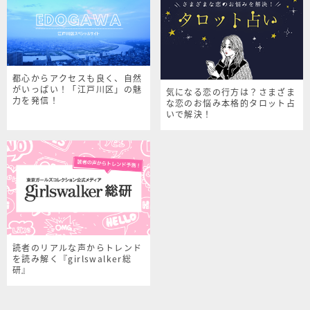
都心からアクセスも良く、自然
がいっぱい！「江戸川区」の魅
気になる恋の行方は？さまざま
力を発信！
な恋のお悩み本格的タロット占
いで解決！
読者のリアルな声からトレンド
を読み解く『girlswalker総
研』