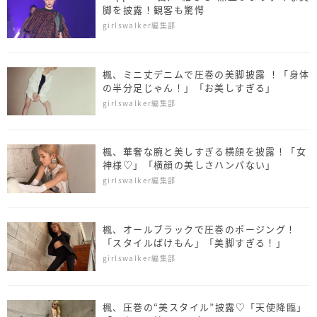
脚を披露！観客も驚愕
girlswalker編集部
楓、ミニ丈デニムで圧巻の美脚披露 ！「身体
の半分足じゃん！」「お美しすぎる」
girlswalker編集部
楓、華奢な腕と美しすぎる横顔を披露！「女
神様♡」「横顔の美しさハンパない」
girlswalker編集部
楓、オールブラックで圧巻のポージング！
「スタイルばけもん」「美脚すぎる！」
girlswalker編集部
楓、圧巻の“美スタイル”披露♡「天使降臨」