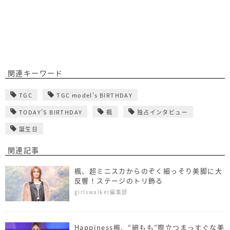
関連キーワード
TGC
TGC model's BIRTHDAY
TODAY’S BIRTHDAY
楓
独占インタビュー
誕生日
関連記事
楓、超ミニスカからのぞく細っそり美脚に大
反響！ステージのトリ飾る
girlswalker編集部
Happiness楓、“細もも”際立つまっすぐな美