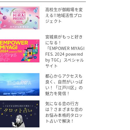
高校生が御殿場を変
える!!地域活性プロ
ジェクト
宮城県がもっと好き
になる！
「EMPOWER MIYAGI
FES. 2024 powered
by TGC」スペシャル
サイト
都心からアクセスも
良く、自然がいっぱ
い！「江戸川区」の
魅力を発信！
気になる恋の行方
は？さまざまな恋の
お悩み本格的タロッ
ト占いで解決！