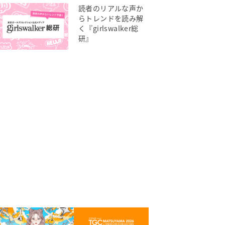
読者のリアルな声か
らトレンドを読み解
く『girlswalker総
研』