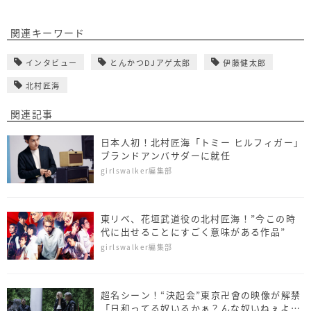
関連キーワード
インタビュー
とんかつDJアゲ太郎
伊藤健太郎
北村匠海
関連記事
日本人初！北村匠海「トミー ヒルフィガー」
ブランドアンバサダーに就任
girlswalker編集部
東リベ、花垣武道役の北村匠海！”今この時
代に出せることにすごく意味がある作品”
girlswalker編集部
超名シーン！“決起会”東京卍會の映像が解禁
「日和ってる奴いるかぁ？んな奴いねぇよね