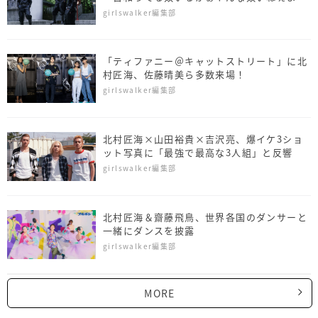
ぁ！」
girlswalker編集部
「ティファニー＠キャットストリート」に北
村匠海、佐藤晴美ら多数来場！
girlswalker編集部
北村匠海×山田裕貴×吉沢亮、爆イケ3ショ
ット写真に「最強で最高な3人組」と反響
girlswalker編集部
北村匠海＆齋藤飛鳥、世界各国のダンサーと
一緒にダンスを披露
girlswalker編集部
MORE