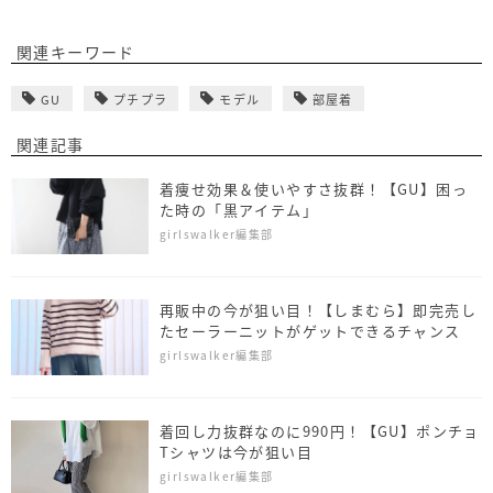
関連キーワード
GU
プチプラ
モデル
部屋着
関連記事
着痩せ効果＆使いやすさ抜群！【GU】困っ
た時の「黒アイテム」
girlswalker編集部
再販中の今が狙い目！【しまむら】即完売し
たセーラーニットがゲットできるチャンス
girlswalker編集部
着回し力抜群なのに990円！【GU】ポンチョ
Tシャツは今が狙い目
girlswalker編集部