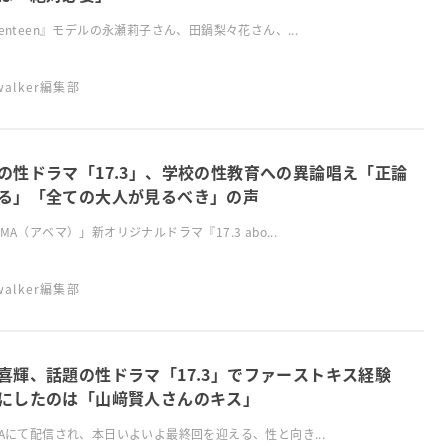
venteen』モデルの永瀬莉子さん、田鍋梨々花さん、...
swalker編集部
の性ドラマ「17.3」、学校の性教育への異論唱え「正論
る」「全ての大人が見るべき」の声
EMA（アベマ）」新オリジナルドラマ『17.3 abo...
swalker編集部
喜輝、話題の性ドラマ「17.3」でファーストキス経験
にしたのは「山﨑賢人さんのキス」
MAにて配信され、本日いよいよ最終回を迎える、性と向き...