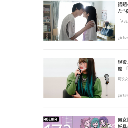
話題
た“
「AB
girl
現役
席 
現役女
girl
男女
妊具