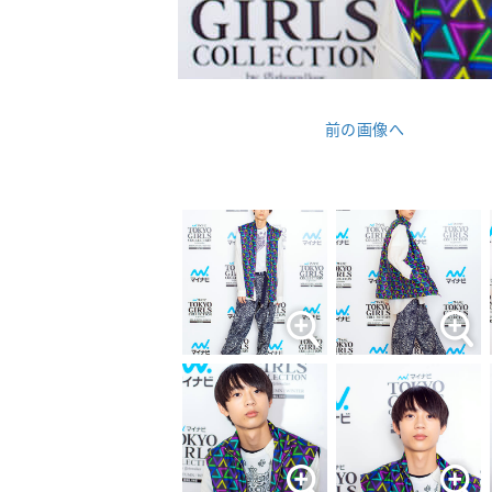
前の画像へ