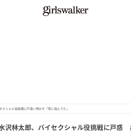
セクシャル役挑戦に戸惑い明かす「常に悩んでた」
水沢林太郎、バイセクシャル役挑戦に戸惑