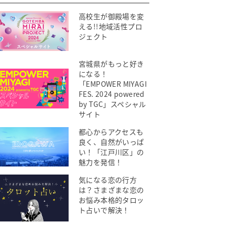
高校生が御殿場を変
える!!地域活性プロ
ジェクト
宮城県がもっと好き
になる！
「EMPOWER MIYAGI
FES. 2024 powered
by TGC」スペシャル
サイト
都心からアクセスも
良く、自然がいっぱ
い！「江戸川区」の
魅力を発信！
気になる恋の行方
は？さまざまな恋の
お悩み本格的タロッ
ト占いで解決！