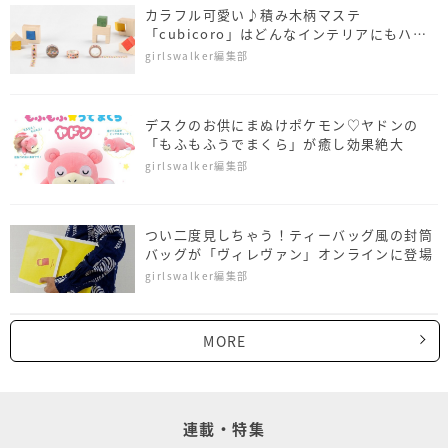
カラフル可愛い♪積み木柄マステ
「cubicoro」はどんなインテリアにもハマ
る
girlswalker編集部
デスクのお供にまぬけポケモン♡ヤドンの
「もふもふうでまくら」が癒し効果絶大
girlswalker編集部
つい二度見しちゃう！ティーバッグ風の封筒
バッグが「ヴィレヴァン」オンラインに登場
girlswalker編集部
MORE
連載・特集