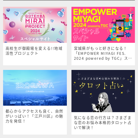
高校生が御殿場を変える!!地域
宮城県がもっと好きになる！
活性プロジェクト
「EMPOWER MIYAGI FES.
2024 powered by TGC」スペ
シャルサイト
都心からアクセスも良く、自然
がいっぱい！「江戸川区」の魅
気になる恋の行方は？さまざま
力を発信！
な恋のお悩み本格的タロット占
いで解決！