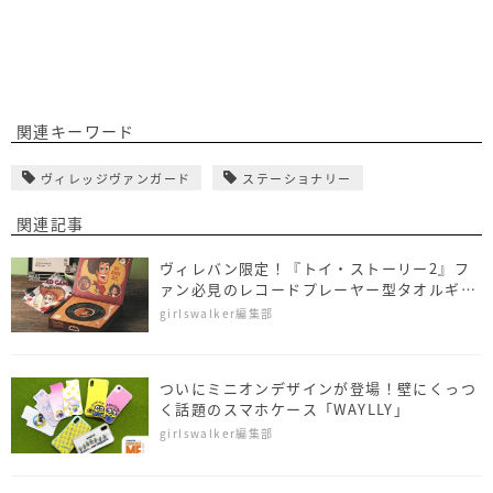
関連キーワード
ヴィレッジヴァンガード
ステーショナリー
関連記事
ヴィレバン限定！『トイ・ストーリー2』フ
ァン必見のレコードプレーヤー型タオルギフ
トがお目見え
girlswalker編集部
ついにミニオンデザインが登場！壁にくっつ
く話題のスマホケース「WAYLLY」
girlswalker編集部