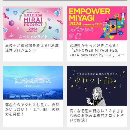
高校生が御殿場を変える!!地域
宮城県がもっと好きになる！
活性プロジェクト
「EMPOWER MIYAGI FES.
2024 powered by TGC」スペ
シャルサイト
都心からアクセスも良く、自然
がいっぱい！「江戸川区」の魅
気になる恋の行方は？さまざま
力を発信！
な恋のお悩み本格的タロット占
いで解決！