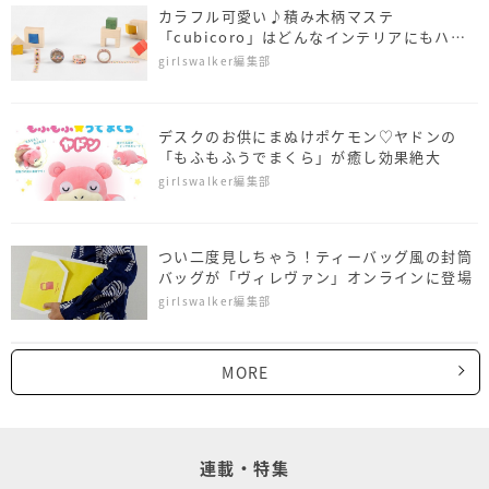
カラフル可愛い♪積み木柄マステ
「cubicoro」はどんなインテリアにもハマ
る
girlswalker編集部
デスクのお供にまぬけポケモン♡ヤドンの
「もふもふうでまくら」が癒し効果絶大
girlswalker編集部
つい二度見しちゃう！ティーバッグ風の封筒
バッグが「ヴィレヴァン」オンラインに登場
girlswalker編集部
MORE
連載・特集