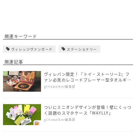
関連キーワード
ヴィレッジヴァンガード
ステーショナリー
関連記事
ヴィレバン限定！『トイ・ストーリー2』フ
ァン必見のレコードプレーヤー型タオルギフ
トがお目見え
girlswalker編集部
ついにミニオンデザインが登場！壁にくっつ
く話題のスマホケース「WAYLLY」
girlswalker編集部