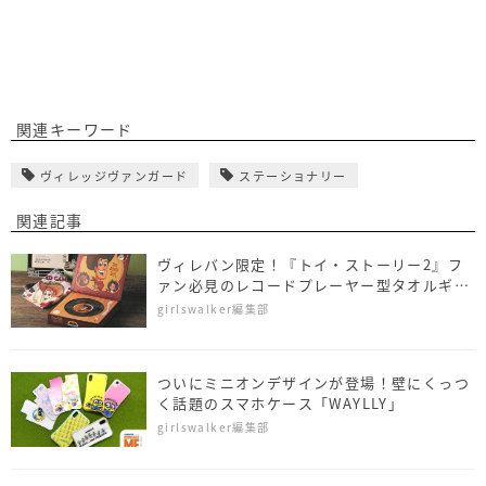
関連キーワード
ヴィレッジヴァンガード
ステーショナリー
関連記事
ヴィレバン限定！『トイ・ストーリー2』フ
ァン必見のレコードプレーヤー型タオルギフ
トがお目見え
girlswalker編集部
ついにミニオンデザインが登場！壁にくっつ
く話題のスマホケース「WAYLLY」
girlswalker編集部