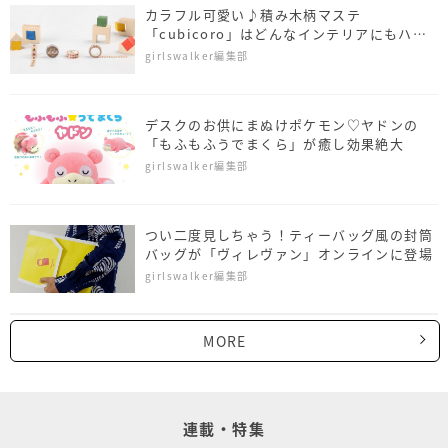
カラフル可愛い♪積み木柄マステ
「cubicoro」はどんなインテリアにもハマ
る
girlswalker編集部
デスクのお供にまぬけポケモン♡ヤドンの
「もふもふうでまくら」が癒し効果絶大
girlswalker編集部
つい二度見しちゃう！ティーバッグ風の封筒
バッグが「ヴィレヴァン」オンラインに登場
girlswalker編集部
MORE
連載・特集