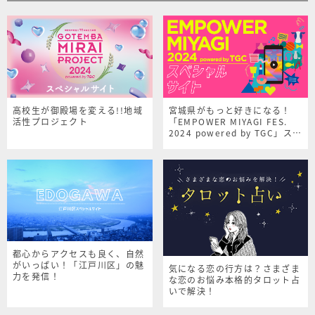
高校生が御殿場を変える!!地域
宮城県がもっと好きになる！
活性プロジェクト
「EMPOWER MIYAGI FES.
2024 powered by TGC」スペ
シャルサイト
都心からアクセスも良く、自然
がいっぱい！「江戸川区」の魅
気になる恋の行方は？さまざま
力を発信！
な恋のお悩み本格的タロット占
いで解決！