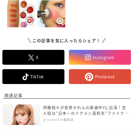
この記事を気に入ったらシェア！
X
Instagram
TikTok
Pintarest
関連記事
伊藤桃々が安斉かれんの新曲MVに出演！恋
人役は“日本一のイケメン高校生”ファイナリ
スト
girlswalker編集部