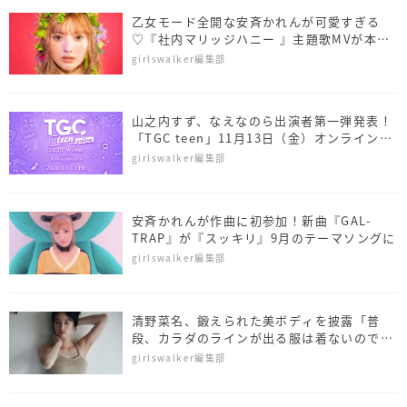
乙女モード全開な安斉かれんが可愛すぎる
♡『社内マリッジハニー 』主題歌MVが本日
公開
girlswalker編集部
山之内すず、なえなのら出演者第一弾発表！
「TGC teen」11月13日（金）オンライン開
催決定！
girlswalker編集部
安斉かれんが作曲に初参加！新曲『GAL-
TRAP』が『スッキリ』9月のテーマソングに
girlswalker編集部
清野菜名、鍛えられた美ボディを披露「普
段、カラダのラインが出る服は着ないので照
れました」
girlswalker編集部