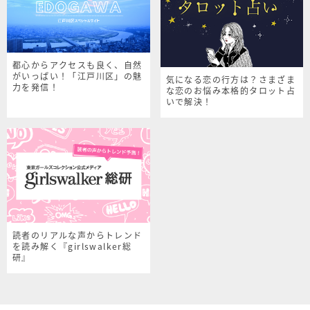
都心からアクセスも良く、自然
がいっぱい！「江戸川区」の魅
気になる恋の行方は？さまざま
力を発信！
な恋のお悩み本格的タロット占
いで解決！
読者のリアルな声からトレンド
を読み解く『girlswalker総
研』