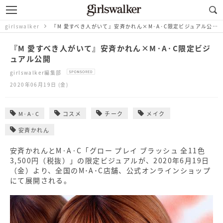
girlswalker
『M 愛すべき人がいて』安斉かれん×M·A·C限定ビジュアル公開
『M 愛すべき人がいて』安斉かれん×M·A·C限定ビジ
ュアル公開
girlswalker編集部
2020年06月19日 (金)
M·A·C
コスメ
チーク
メイク
安斉かれん
安斉かれんとM·A·C「グロー プレイ ブラッシュ 全11色
3,500円（税抜）」の限定ビジュアルが、2020年6月19日
（金）より、全国のM･A･C店舗、公式オンラインショップ
にて​展開される。