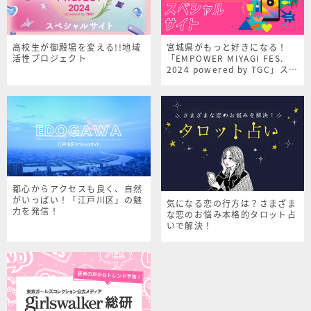
高校生が御殿場を変える!!地域
宮城県がもっと好きになる！
活性プロジェクト
「EMPOWER MIYAGI FES.
2024 powered by TGC」スペ
シャルサイト
都心からアクセスも良く、自然
がいっぱい！「江戸川区」の魅
気になる恋の行方は？さまざま
力を発信！
な恋のお悩み本格的タロット占
いで解決！