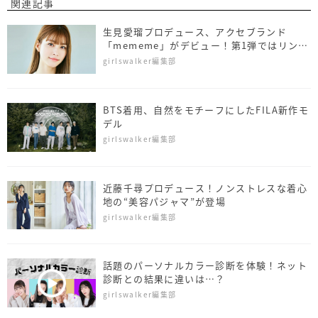
関連記事
生見愛瑠プロデュース、アクセブランド
「mememe」がデビュー！第1弾ではリング
など25アイテムを発売
girlswalker編集部
BTS着用、自然をモチーフにしたFILA新作モ
デル
girlswalker編集部
近藤千尋プロデュース！ノンストレスな着心
地の“美容パジャマ”が登場
girlswalker編集部
話題のパーソナルカラー診断を体験！ネット
診断との結果に違いは…？
girlswalker編集部