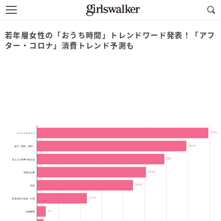
若年層女性の「おうち時間」トレンドワード発表！「アフ
ター・コロナ」消費トレンド予測も