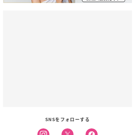
SNSをフォローする