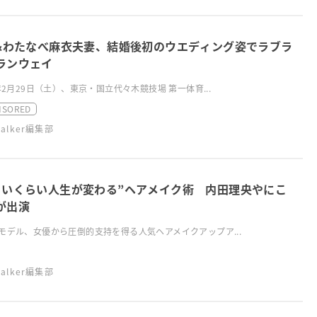
Y&わたなべ麻衣夫妻、結婚後初のウエディング姿でラブラ
ランウェイ
0年2月29日（土）、東京・国立代々木競技場 第一体育...
NSORED
swalker編集部
るいくらい人生が変わる”ヘアメイク術 内田理央やにこ
が出演
モデル、女優から圧倒的支持を得る人気ヘアメイクアップア...
swalker編集部