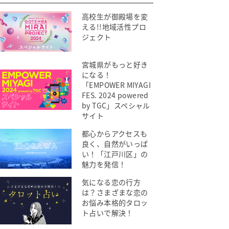
高校生が御殿場を変
える!!地域活性プロ
ジェクト
宮城県がもっと好き
になる！
「EMPOWER MIYAGI
FES. 2024 powered
by TGC」スペシャル
サイト
都心からアクセスも
良く、自然がいっぱ
い！「江戸川区」の
魅力を発信！
気になる恋の行方
は？さまざまな恋の
お悩み本格的タロッ
ト占いで解決！