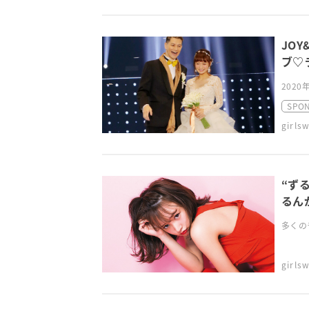
JO
ブ♡
202
SPO
girl
“ず
るん
多くの
girl