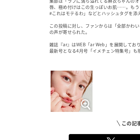
集部は「ラブに満ち溢れてる麻衣ちゃんのオ
唇、極め付けはこの生っぽいお肌……。もう
#これはモテるわ」などとハッシュタグを添
この投稿に対し、ファンからは「全部かわい
の声が寄せられた。
雑誌『ar』はWEB「ar Web」を展開し
最新号となる4月号「イメチェン特集号」も
この記