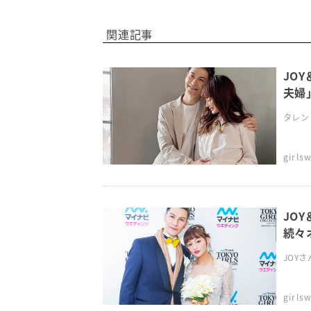
関連記事
JO
夫婦
タレン
girl
JO
続々
JOY
girl