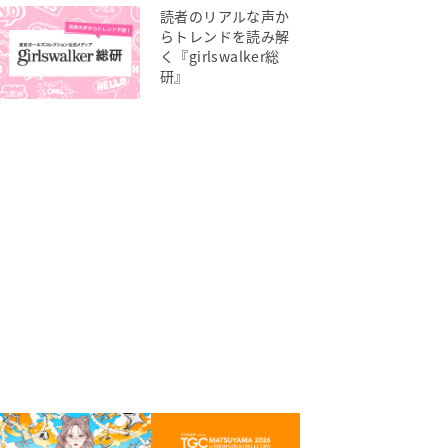
読者のリアルな声か
らトレンドを読み解
く『girlswalker総
研』