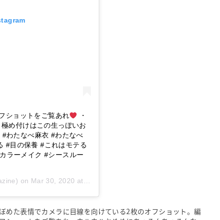
stagram
オフショットをご覧あれ
・
、極め付けはこの生っぽいお
 #わたなべ麻衣 #わたなべ
 #目の保養 #これはモテる
レンド #カラーメイク #シースルー
zine) on
Mar 30, 2020 at 3:51am PDT
ぼめた表情でカメラに目線を向けている2枚のオフショット。編