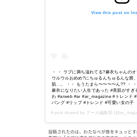
View this post on In
・ ・ ラブに満ち溢れてる?麻衣ちゃんの
ウルウルおめめ?にちゅるんちゅるんな唇
肌…。 ・・ もうたまら〜〜〜〜ん?? ・ ・
麻衣になりたい人生であった #美肌がすぎる
わ #arweb #ar #ar_magazine #ト
バング #リップ #トレンド #可愛い女の子
A post shared by
アール編集部
(@ar_maga
投稿されたのは、わたなべが唇をキュッとす