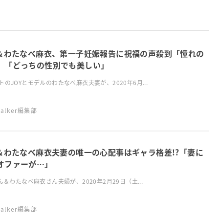
Y＆わたなべ麻衣、第一子妊娠報告に祝福の声殺到「憧れの
」「どっちの性別でも美しい」
トのJOYとモデルのわたなべ麻衣夫妻が、2020年6月...
swalker編集部
Y＆わたなべ麻衣夫妻の唯一の心配事はギャラ格差!?「妻に
オファーが…」
さん＆わたなべ麻衣さん夫婦が、2020年2月29日（土...
swalker編集部