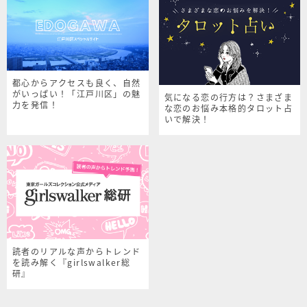
都心からアクセスも良く、自然
がいっぱい！「江戸川区」の魅
気になる恋の行方は？さまざま
力を発信！
な恋のお悩み本格的タロット占
いで解決！
読者のリアルな声からトレンド
を読み解く『girlswalker総
研』