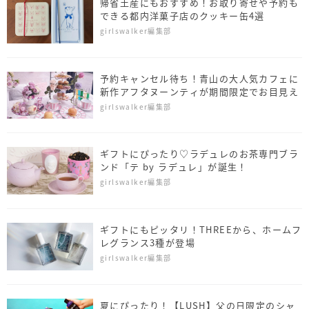
帰省土産にもおすすめ！お取り寄せや予約も
できる都内洋菓子店のクッキー缶4選
girlswalker編集部
予約キャンセル待ち！青山の大人気カフェに
新作アフタヌーンティが期間限定でお目見え
girlswalker編集部
ギフトにぴったり♡ラデュレのお茶専門ブラ
ンド「テ by ラデュレ」が誕生！
girlswalker編集部
ギフトにもピッタリ！THREEから、ホームフ
レグランス3種が登場
girlswalker編集部
夏にぴったり！【LUSH】父の日限定のシャ