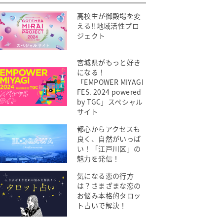
高校生が御殿場を変
える!!地域活性プロ
ジェクト
宮城県がもっと好き
になる！
「EMPOWER MIYAGI
FES. 2024 powered
by TGC」スペシャル
サイト
都心からアクセスも
良く、自然がいっぱ
い！「江戸川区」の
魅力を発信！
気になる恋の行方
は？さまざまな恋の
お悩み本格的タロッ
ト占いで解決！