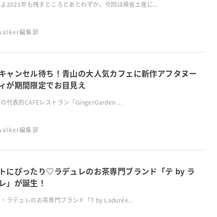
よ2021年も残すところとあとわずか。今回は帰省土産に...
swalker編集部
キャンセル待ち！青山の大人気カフェに新作アフタヌー
ィが期間限定でお目見え
代表的CAFEレストラン「GingerGarden ...
swalker編集部
トにぴったり♡ラデュレのお茶専門ブランド「テ by ラ
レ」が誕生！
・ラデュレのお茶専門ブランド「T by Ladurée...