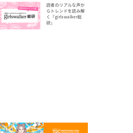
読者のリアルな声か
らトレンドを読み解
く『girlswalker総
研』