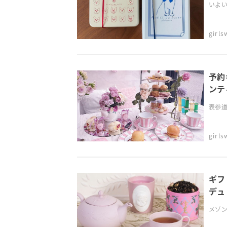
いよい
girl
予約
ンテ
表参道の
girl
ギフ
デュ
メゾン