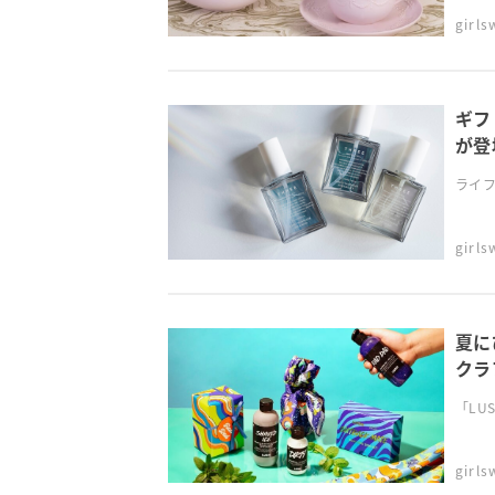
girl
ギフ
が登
ライフ
girl
夏に
クラ
「LU
girl