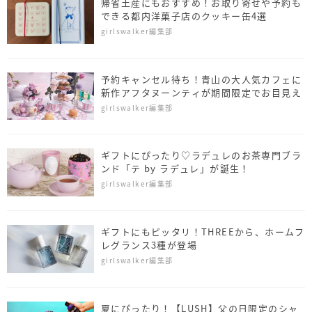
帰省土産にもおすすめ！お取り寄せや予約も
できる都内洋菓子店のクッキー缶4選
girlswalker編集部
予約キャンセル待ち！青山の大人気カフェに
新作アフタヌーンティが期間限定でお目見え
girlswalker編集部
ギフトにぴったり♡ラデュレのお茶専門ブラ
ンド「テ by ラデュレ」が誕生！
girlswalker編集部
ギフトにもピッタリ！THREEから、ホームフ
レグランス3種が登場
girlswalker編集部
夏にぴったり！【LUSH】父の日限定のシャ