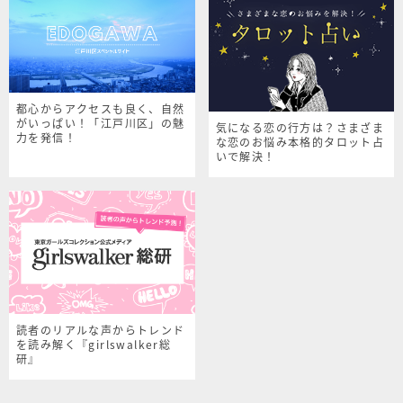
都心からアクセスも良く、自然
がいっぱい！「江戸川区」の魅
気になる恋の行方は？さまざま
力を発信！
な恋のお悩み本格的タロット占
いで解決！
読者のリアルな声からトレンド
を読み解く『girlswalker総
研』