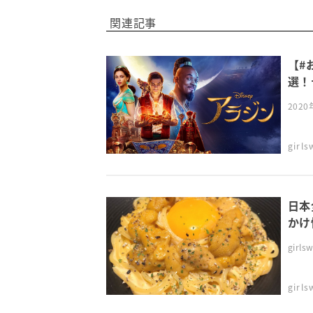
関連記事
【#
選！
～4
202
girl
日本
かけ
girl
girl