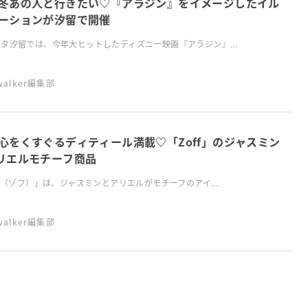
冬あの人と行きたい♡『アラジン』をイメージしたイル
ーションが汐留で開催
タ汐留では、今年大ヒットしたディズニー映画『アラジン』...
swalker編集部
心をくすぐるディティール満載♡「Zoff」のジャスミン
リエルモチーフ商品
ff（ゾフ）」は、ジャスミンとアリエルがモチーフのアイ...
swalker編集部