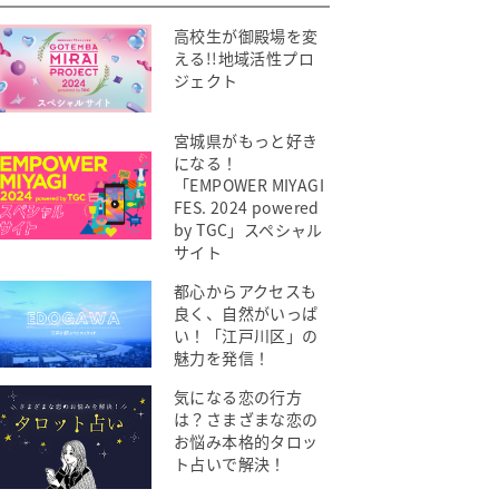
高校生が御殿場を変
える!!地域活性プロ
ジェクト
宮城県がもっと好き
になる！
「EMPOWER MIYAGI
FES. 2024 powered
by TGC」スペシャル
サイト
都心からアクセスも
良く、自然がいっぱ
い！「江戸川区」の
魅力を発信！
気になる恋の行方
は？さまざまな恋の
お悩み本格的タロッ
ト占いで解決！