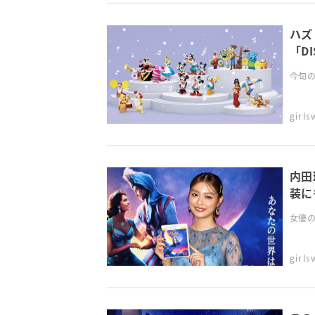
ハズ
「D
見え
今旬の
girl
内田
装に
女優の
girl