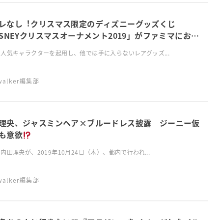
レなし︕クリスマス限定のディズニーグッズくじ
ISNEYクリスマスオーナメント2019」がファミマにお目
♡
⼈気キャラクターを起⽤し、他では⼿に⼊らないレアグッズ...
swalker編集部
理央、ジャスミンヘア×ブルードレス披露 ジーニー仮
も意欲
内田理央が、2019年10月24日（木）、都内で行われ...
swalker編集部