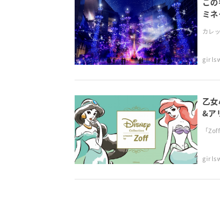
この
ミネ
カレッ
girl
乙女
&ア
「Zo
girl