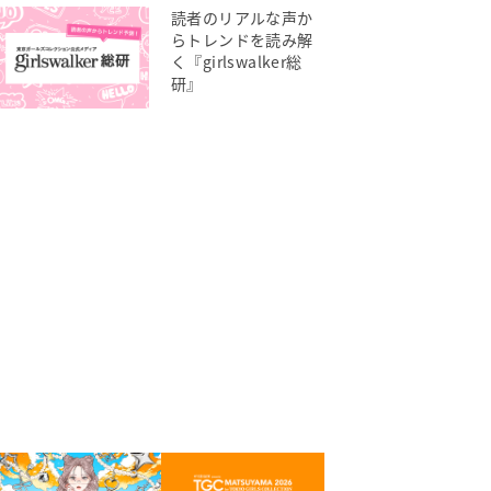
読者のリアルな声か
らトレンドを読み解
く『girlswalker総
研』