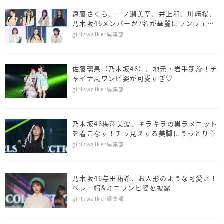
遠藤さくら、一ノ瀬美空、井上和、川﨑桜、
乃木坂46メンバーが7名が華麗にランウェイ
＜TGC 2026 S/S＞
girlswalker編集部
佐藤璃果（乃木坂46）、地元・岩手凱旋！チ
ャイナ風ワンピ姿が可愛すぎ♡
girlswalker編集部
乃木坂46梅澤美波、キラキラの黒ラメニット
を着こなす！チラ見えする美脚にうっとり♡
girlswalker編集部
乃木坂46与田祐希、お人形のような可愛さ！
ベレー帽&ミニワンピ姿を披露
girlswalker編集部