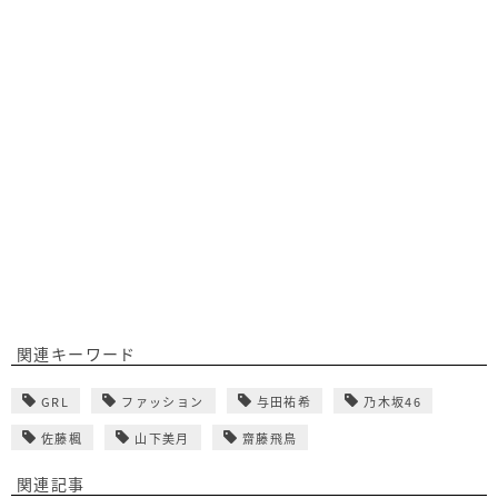
関連キーワード
GRL
ファッション
与田祐希
乃木坂46
佐藤楓
山下美月
齋藤飛鳥
関連記事