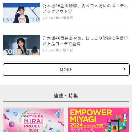
乃木坂46金川紗耶、舌ペロ×高めのポニテに
ノックアウト♡
girlswalker編集部
乃木坂46筒井あやめ、にっこり笑顔に注目♡
お上品コーデで登場
girlswalker編集部
MORE
連載・特集