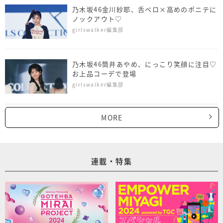
乃木坂46金川紗耶、舌ペロ×高めのポニテに
ノックアウト♡
girlswalker編集部
乃木坂46筒井あやめ、にっこり笑顔に注目♡
お上品コーデで登場
girlswalker編集部
MORE
連載・特集