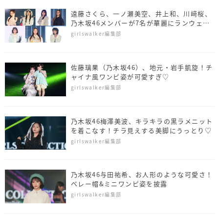
遠藤さくら、一ノ瀬美空、井上和、川﨑桜、
乃木坂46メンバーが7名が華麗にランウェイ
＜TGC 2026 S/S＞
girlswalker編集部
佐藤璃果（乃木坂46）、地元・岩手凱旋！チ
ャイナ風ワンピ姿が可愛すぎ♡
girlswalker編集部
乃木坂46梅澤美波、キラキラの黒ラメニット
を着こなす！チラ見えする美脚にうっとり♡
girlswalker編集部
乃木坂46与田祐希、お人形のような可愛さ！
ベレー帽&ミニワンピ姿を披露
girlswalker編集部