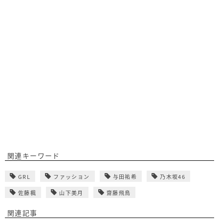
関連キーワード
GRL
ファッション
与田祐希
乃木坂46
佐藤楓
山下美月
齋藤飛鳥
関連記事