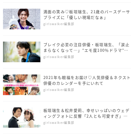
満面の笑み♡板垣瑞生、21歳のバースデーサ
プライズに「優しい現場だなぁ」
girlswalker編集部
ブレイク必至の注目俳優・板垣瑞生、「涙止
まらなくなって…」“エモ度100％ドラマ”の
舞台裏あかす
girlswalker編集部
2021年も眼福をお届け♡人気俳優＆ネクスト
俳優のカレンダーを手にいれて
girlswalker編集部
板垣瑞生＆松井愛莉、幸せいっぱいのウェデ
ィングフォトに反響「2人とも可愛すぎ」
《マリハニ》
girlswalker編集部