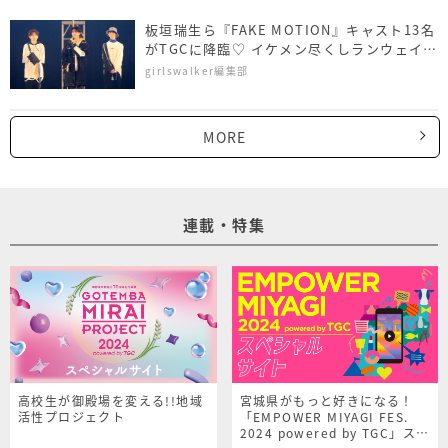
板垣瑞生ら『FAKE MOTION』キャスト13名
がTGCに降臨♡ イケメン尽くしランウェイで
新ブランドをPR
girlswalker編集部
MORE
連載・特集
高校生が御殿場を変える!!地域
宮城県がもっと好きになる！
活性プロジェクト
「EMPOWER MIYAGI FES.
2024 powered by TGC」スペ