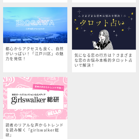
シャルサイト
都心からアクセスも良く、自然
がいっぱい！「江戸川区」の魅
気になる恋の行方は？さまざま
力を発信！
な恋のお悩み本格的タロット占
いで解決！
読者のリアルな声からトレンド
を読み解く『girlswalker総
研』