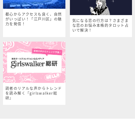
都心からアクセスも良く、自然
がいっぱい！「江戸川区」の魅
気になる恋の行方は？さまざま
力を発信！
な恋のお悩み本格的タロット占
いで解決！
読者のリアルな声からトレンド
を読み解く『girlswalker総
研』