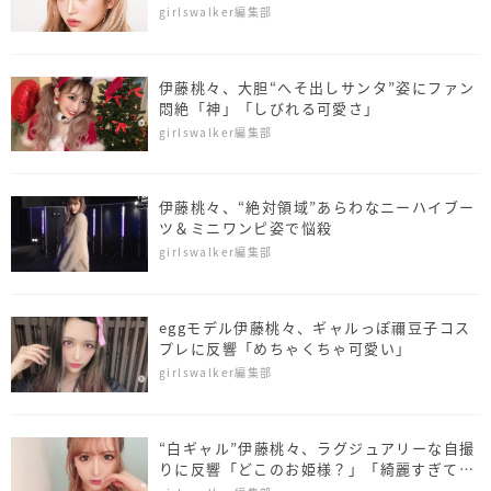
スト
girlswalker編集部
伊藤桃々、大胆“へそ出しサンタ”姿にファン
悶絶「神」「しびれる可愛さ」
girlswalker編集部
伊藤桃々、“絶対領域”あらわなニーハイブー
ツ＆ミニワンピ姿で悩殺
girlswalker編集部
eggモデル伊藤桃々、ギャルっぽ禰豆子コス
プレに反響「めちゃくちゃ可愛い」
girlswalker編集部
“白ギャル”伊藤桃々、ラグジュアリーな自撮
りに反響「どこのお姫様？」「綺麗すぎて3
度見」