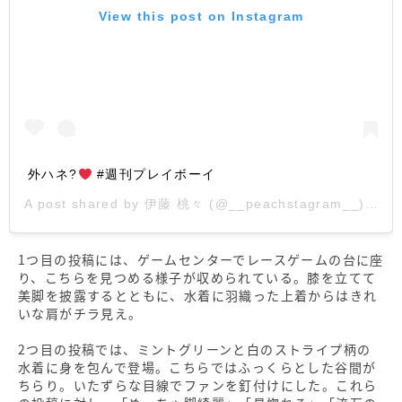
View this post on Instagram
外ハネ?
#週刊プレイボーイ
A post shared by
伊藤 桃々
(@__peachstagram__) on
S
1つ目の投稿には、ゲームセンターでレースゲームの台に座
り、こちらを見つめる様子が収められている。膝を立てて
美脚を披露するとともに、水着に羽織った上着からはきれ
いな肩がチラ見え。
2つ目の投稿では、ミントグリーンと白のストライプ柄の
水着に身を包んで登場。こちらではふっくらとした谷間が
ちらり。いたずらな目線でファンを釘付けにした。これら