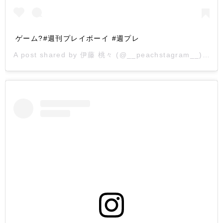
ゲーム?#週刊プレイボーイ #週プレ
A post shared by
伊藤 桃々
(@__peachstagram__) on
S